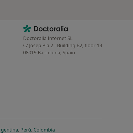
Contacto
Doctoralia - Homepage
Doctoralia Internet SL
C/ Josep Pla 2 - Building B2, floor 13
08019 Barcelona, Spain
dor
 separador
 novo separador
re num novo separador
abre num novo separador
abre num novo separador
abre num novo separador
rgentina
,
Perú
,
Colombia