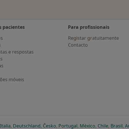
s pacientes
Para profissionais
os
Registar gratuitamente
s
Contacto
tas e respostas
os
as
ções móveis
eparador
 novo separador
bre num novo separador
abre num novo separador
abre num novo separador
abre num novo separador
abre num novo separa
abre num novo
abre num
ab
Italia
,
Deutschland
,
Česko
,
Portugal
,
México
,
Chile
,
Brasil
,
A