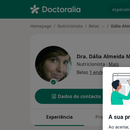
especiali
Homepage
Nutricionista
Belas
Dália Alm
Mudar de cida
Dra.
Dália Almeida M
sobre
Nutricionista
·
Mais
Belas
1 endereço
Dados do contacto
A sua p
Experiência
Preços
Ao aceitar,