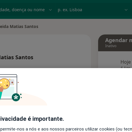
dade, doença ou nome
p. ex. Lisboa
eida Matias Santos
de
Agendar n
Inativo
atias Santos
Hoje
 as especializações
6 Ago
agend
Solicite um atendimento
rivacidade é importante.
Consultórios
Opiniões
 permite-nos a nós e aos nossos parceiros utilizar cookies (ou tec