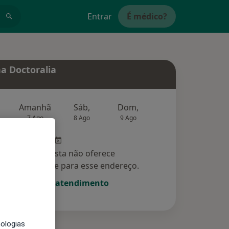
Entrar
É médico?
a Doctoralia
Amanhã
Sáb,
Dom,
Segunda-feira
Ter,
7 Ago
8 Ago
9 Ago
10 Ago
11 Ag
Esse especialista não oferece
amento online para esse endereço.
Solicite um atendimento
nologias