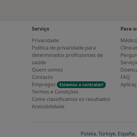
Serviço
Para o
Privacidade
Médic
Política de privacidade para
Clínica
determinados profissionais de
Pergun
saúde
Serviç
Quem somos
Doenc
Contacto
FAQ
Empregos
Aplica
Estamos a contratar!
Termos e Condições
Como classificamos os resultados
Acessibilidade
abre num novo s
abre num
a
Polska
,
Türkiye
,
España
,