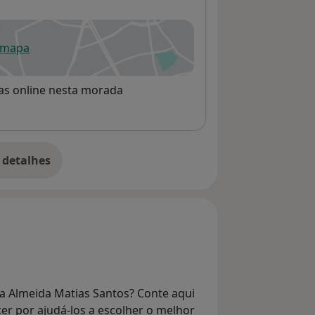
 mapa
re num novo separador
rvas online nesta morada
 detalhes
bre o endereço
ia Almeida Matias Santos? Conte aqui
er por ajudá-los a escolher o melhor