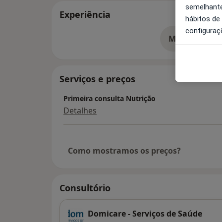
semelhante
Experiência
hábitos de
configuraç
Mostrar mais
so
Serviços e preços
Primeira consulta Nutrição
Detalhes
Como mostramos os preços?
Consultório
Domicare - Serviços de Saúde