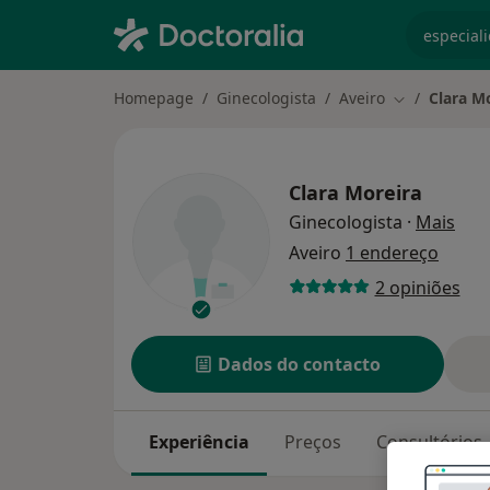
especiali
Homepage
Ginecologista
Aveiro
Clara M
Mudar de ci
Clara Moreira
sobr
Ginecologista
·
Mais
Aveiro
1 endereço
2 opiniões
Dados do contacto
Experiência
Preços
Consultórios