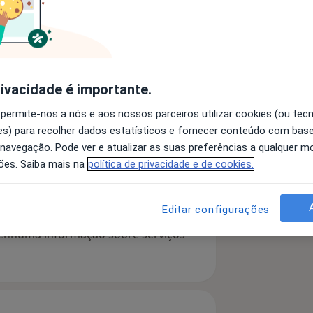
enças Uterinas
Infertilidade
es
rivacidade é importante.
 permite-nos a nós e aos nossos parceiros utilizar cookies (ou tec
 detalhes
s) para recolher dados estatísticos e fornecer conteúdo com bas
bre a experiência
 navegação. Pode ver e atualizar as suas preferências a qualquer 
ões. Saiba mais na
política de privacidade e de cookies.
Editar configurações
serviços e preços
 nenhuma informação sobre serviços