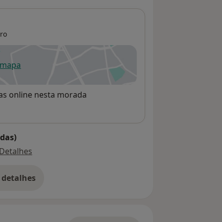
ro
 mapa
re num novo separador
rvas online nesta morada
das)
Detalhes
 detalhes
bre o endereço