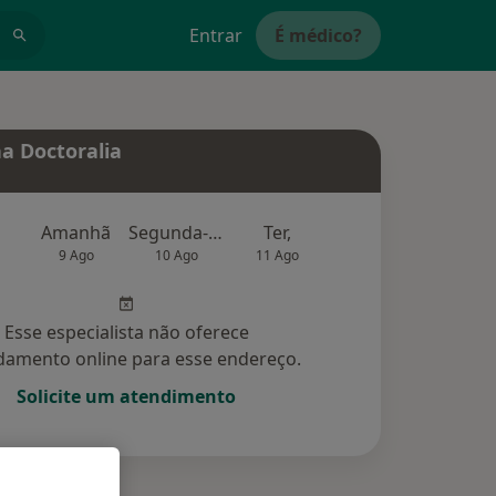
Entrar
É médico?
a Doctoralia
Amanhã
Segunda-feira
Ter,
Qua
Qui,
9 Ago
10 Ago
11 Ago
12 Ago
13 Ag
Esse especialista não oferece
amento online para esse endereço.
Solicite um atendimento