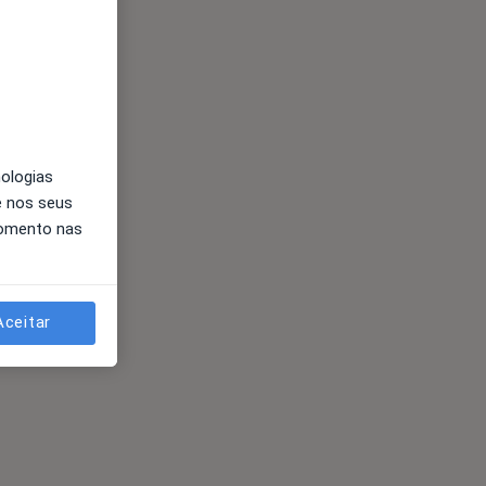
nologias
e nos seus
momento nas
Aceitar