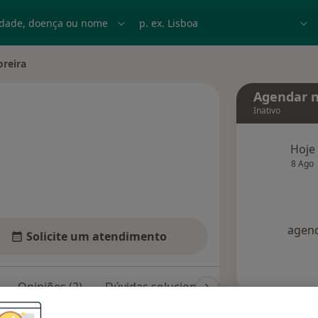
dade, doença ou nome
p. ex. Lisboa
oreira
dade
Agendar n
Inativo
e as especializações
Hoje
8 Ago
agend
Solicite um atendimento
Opiniões (2)
Dúvidas solucionadas (5)