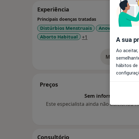
Experiência
Principais doenças tratadas
Distúrbios Menstruais
Anovulação
Do
a11y_sr_more_diseas
Aborto Habitual
+1
A sua p
Ao aceitar,
Mostrar mais
semelhante
so
hábitos de
configuraç
Preços
Sem informação sobre 
Este especialista ainda não adicionou
Consultório