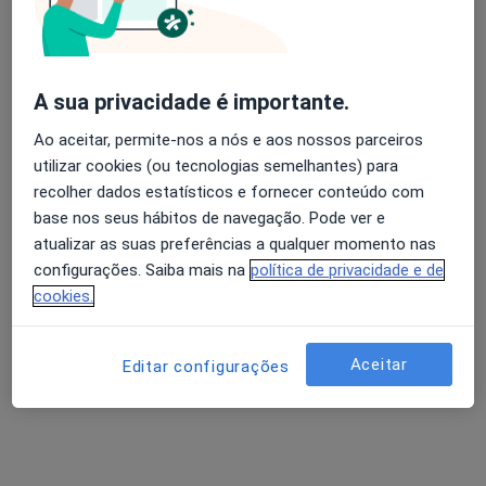
Av. Dr. Arménio Maia, nº 40, Oliveira de Frades
•
Mapa
Clínica Médica Helpkids
Nenhum profissional neste centro médico tem consultas disponíveis
Avaliação dos usuários: 4,6 na Play Store e 4,2 na
A sua privacidade é importante.
Apple
Mostrar perfil
Ao aceitar, permite-nos a nós e aos nossos parceiros
utilizar cookies (ou tecnologias semelhantes) para
recolher dados estatísticos e fornecer conteúdo com
base nos seus hábitos de navegação. Pode ver e
atualizar as suas preferências a qualquer momento nas
configurações. Saiba mais na
política de privacidade e de
cookies.
Helpkids Clínica Médica
Aceitar
Editar configurações
Ginecologista, Dentista, Médico de família
1 opinião
Av. Dr. Arménio Maia, nº 40, Oliveira de Frades
•
Mapa
Clínica Médica Helpkids