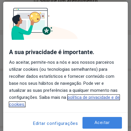
Solicite um atendimento
Experiência
Preços
Consultórios
Opiniões
Experiência
A sua privacidade é importante.
Mostrar mais detalhes
sobre a experiência
Ao aceitar, permite-nos a nós e aos nossos parceiros
utilizar cookies (ou tecnologias semelhantes) para
recolher dados estatísticos e fornecer conteúdo com
Preços
base nos seus hábitos de navegação. Pode ver e
atualizar as suas preferências a qualquer momento nas
Sem informação sobre serviços e preços
configurações. Saiba mais na
política de privacidade e de
Este especialista ainda não adicionou nenhuma
cookies.
informação sobre serviços
Aceitar
Editar configurações