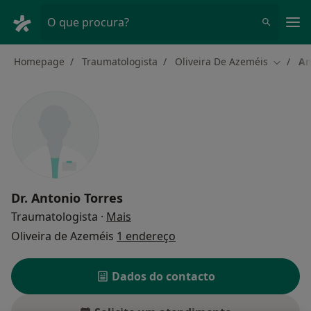
Men
O que procura?
Homepage
Traumatologista
Oliveira De Azeméis
An
Mudar d
Dr.
Antonio Torres
sobre as especializações
Traumatologista
·
Mais
Oliveira de Azeméis
1 endereço
Dados do contacto