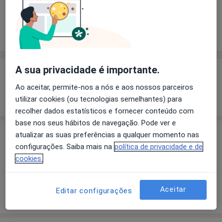
Solicite um atendimento
Experiência
Preços
Consultórios
Opiniões
A sua privacidade é importante.
Experiência
Ao aceitar, permite-nos a nós e aos nossos parceiros
Mostrar mais detalhes
utilizar cookies (ou tecnologias semelhantes) para
sobre a experiência
recolher dados estatísticos e fornecer conteúdo com
base nos seus hábitos de navegação. Pode ver e
atualizar as suas preferências a qualquer momento nas
Preços
configurações. Saiba mais na
política de privacidade e de
Sem informação sobre serviços e preços
cookies.
Este especialista ainda não adicionou nenhuma
informação sobre serviços
Aceitar
Editar configurações