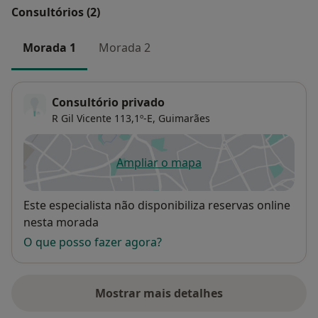
Consultórios (2)
Morada 1
Morada 2
Consultório privado
R Gil Vicente 113,1º-E,
Guimarães
Ampliar o mapa
abre num novo separador
Disponibilidade
Este especialista não disponibiliza reservas online
nesta morada
O que posso fazer agora?
Mostrar mais detalhes
sobre o endereço