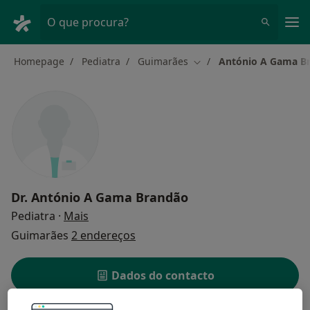
Men
O que procura?
Homepage
Pediatra
Guimarães
António A Gama B
Mudar de cidade
Dr.
António A Gama Brandão
sobre as especializações
Pediatra
·
Mais
Guimarães
2 endereços
Dados do contacto