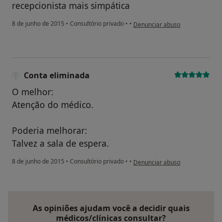
recepcionista mais simpática
na opinião do utilizador pacien
8 de junho de 2015
•
Consultório privado
•
•
Denunciar abuso
Conta eliminada
O melhor:
Atenção do médico.
Poderia melhorar:
Talvez a sala de espera.
na opinião do utilizador Conta e
8 de junho de 2015
•
Consultório privado
•
•
Denunciar abuso
As opiniões ajudam você a decidir quais
médicos/clínicas consultar?