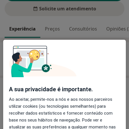
Solicite um atendimento
Experiência
Preços
Consultórios
Opiniões (
Experiência
Mostrar mais detalhes
sobre a experiência
Preços
A sua privacidade é importante.
Sem informação sobre serviços e preços
Ao aceitar, permite-nos a nós e aos nossos parceiros
Este especialista ainda não adicionou nenhuma
utilizar cookies (ou tecnologias semelhantes) para
informação sobre serviços
recolher dados estatísticos e fornecer conteúdo com
base nos seus hábitos de navegação. Pode ver e
atualizar as suas preferências a qualquer momento nas