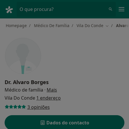
Men
O que procura?
Homepage
Médico De Família
Vila Do Conde
Alvaro
Mudar de c
Dr.
Alvaro Borges
sobre as especializações
Médico de família
·
Mais
Vila Do Conde
1 endereço
3 opiniões
Dados do contacto