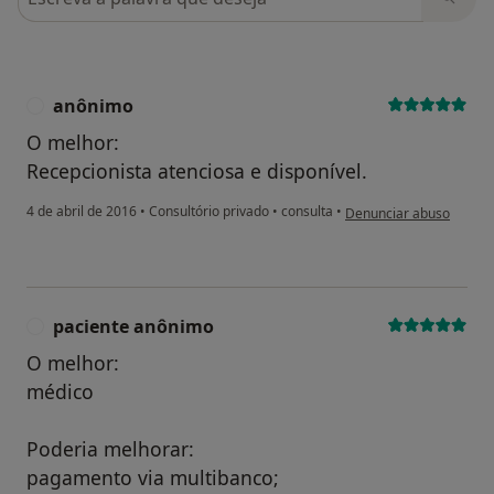
anônimo
A
O melhor:
Recepcionista atenciosa e disponível.
na opinião do utilizado
4 de abril de 2016
•
Consultório privado
•
consulta
•
Denunciar abuso
paciente anônimo
P
O melhor:
médico
Poderia melhorar:
pagamento via multibanco;