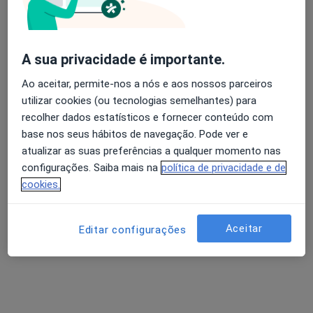
Dr. Bruno Jorge Pereira
Avaliação dos usuários: 4,6 na Play Store e 4,2 na
A sua privacidade é importante.
Urologista
Apple
Ao aceitar, permite-nos a nós e aos nossos parceiros
2 opiniões
utilizar cookies (ou tecnologias semelhantes) para
recolher dados estatísticos e fornecer conteúdo com
Morada 1
Morada 2
base nos seus hábitos de navegação. Pode ver e
atualizar as suas preferências a qualquer momento nas
Rua Doutor Francisco Pissarra de Matos 3 R/c Esq, Guarda
•
Mapa
configurações. Saiba mais na
política de privacidade e de
CliNeve - Clinica C. C. Mendes Lda
cookies.
Esse especialista não oferece agendamento online para esse endereço.
Aceitar
Editar configurações
Solicite um atendimento