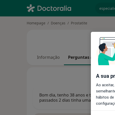
especiali
Homepage
Doenças
Prostatite
Informação
Perguntas & Resposta
A sua p
Ao aceitar,
semelhante
Bom dia, tenho 38 anos e tenho diagno
hábitos de
passados 2 dias tinha uma grande inf
configuraç