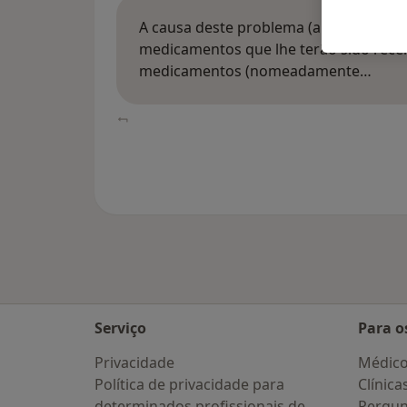
A causa deste problema (anejaculação
medicamentos que lhe terão sido receit
medicamentos (nomeadamente…
Serviço
Para o
Privacidade
Médic
Política de privacidade para
Clínica
determinados profissionais de
Pergun