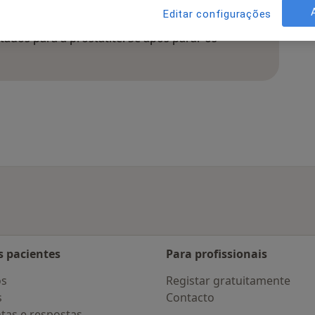
Editar configurações
) estará provavelmente relacionada com os
ados para a prostatite. Se após parar os
s pacientes
Para profissionais
os
Registar gratuitamente
s
Contacto
tas e respostas