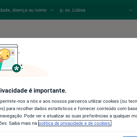
dade, doença ou nome
p. ex. Lisboa
s
rivacidade é importante.
 permite-nos a nós e aos nossos parceiros utilizar cookies (ou tec
s) para recolher dados estatísticos e fornecer conteúdo com bas
sticada uma prostatite cronica à ja algum tempo. Fui fazer
 navegação. Pode ver e atualizar as suas preferências a qualquer 
ecção urinária com…
ões. Saiba mais na
política de privacidade e de cookies.