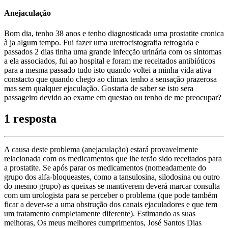
Anejaculação
Bom dia, tenho 38 anos e tenho diagnosticada uma prostatite cronica
à ja algum tempo. Fui fazer uma uretrocistografia retrogada e
passados 2 dias tinha uma grande infecção urinária com os sintomas
a ela associados, fui ao hospital e foram me receitados antibióticos
para a mesma passado tudo isto quando voltei a minha vida ativa
constacto que quando chego ao climax tenho a sensação prazerosa
mas sem qualquer ejaculação. Gostaria de saber se isto sera
passageiro devido ao exame em questao ou tenho de me preocupar?
1 resposta
A causa deste problema (anejaculação) estará provavelmente
relacionada com os medicamentos que lhe terão sido receitados para
a prostatite. Se após parar os medicamentos (nomeadamente do
grupo dos alfa-bloqueastes, como a tansulosina, silodosina ou outro
do mesmo grupo) as queixas se mantiverem deverá marcar consulta
com um urologista para se perceber o problema (que pode também
ficar a dever-se a uma obstrução dos canais ejaculadores e que tem
um tratamento completamente diferente). Estimando as suas
melhoras, Os meus melhores cumprimentos, José Santos Dias