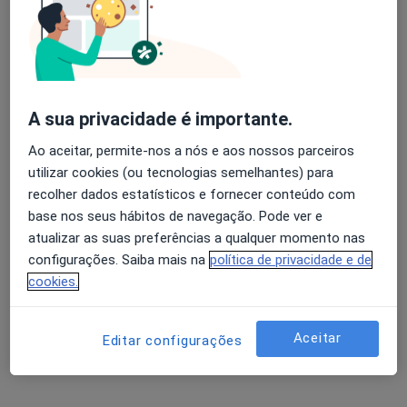
Prof. Luis Moura
Avaliação dos usuários: 4,6 na Play Store e 4,2 na
Cardiologista
Apple
11 opiniões
A sua privacidade é importante.
Avenida da Boavista, 171, Porto
•
Mapa
Ao aceitar, permite-nos a nós e aos nossos parceiros
Hospital Lusíadas Porto
utilizar cookies (ou tecnologias semelhantes) para
recolher dados estatísticos e fornecer conteúdo com
Esse especialista não oferece agendamento online para esse endereço.
base nos seus hábitos de navegação. Pode ver e
Solicite um atendimento
atualizar as suas preferências a qualquer momento nas
configurações. Saiba mais na
política de privacidade e de
cookies.
Aceitar
Editar configurações