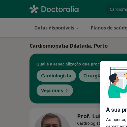
especiali
Datas disponíveis
Planos de saúd
Cardiomiopatia Dilatada, Porto
Qual é a especialização que procura?
Cardiologista
Cirurgião geral
Veja mais
A sua p
Prof. Luis Moura
Ao aceitar,
Cardiologista
semelhante