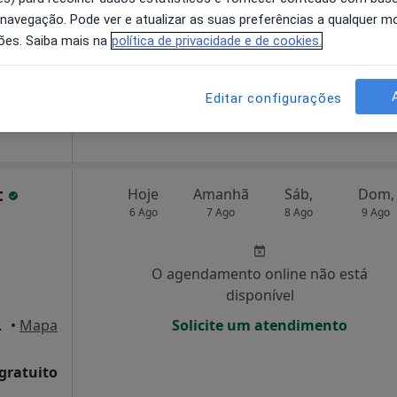
 navegação. Pode ver e atualizar as suas preferências a qualquer 
ões. Saiba mais na
política de privacidade e de cookies.
O agendamento online não está
disponível
Mostrar número
Editar configurações
t
Hoje
Amanhã
Sáb,
Dom,
6 Ago
7 Ago
8 Ago
9 Ago
O agendamento online não está
disponível
dar, Porto
•
Mapa
Solicite um atendimento
 gratuito