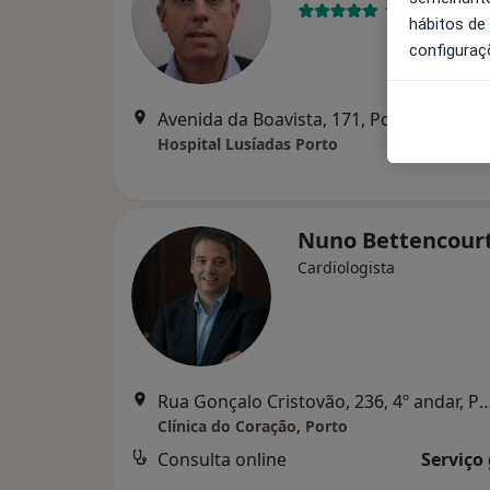
11 opiniões
hábitos de
configuraç
Avenida da Boavista, 171, Porto
•
Mapa
Hospital Lusíadas Porto
Nuno Bettencour
Cardiologista
Rua Gonçalo Cristovão, 236, 4º an
Clínica do Coração, Porto
Consulta online
Serviço