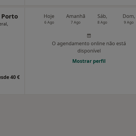
 Porto
Hoje
Amanhã
Sáb,
Dom,
6 Ago
7 Ago
8 Ago
9 Ago
eral,
O agendamento online não está
disponível
Mostrar perfil
esde 40 €