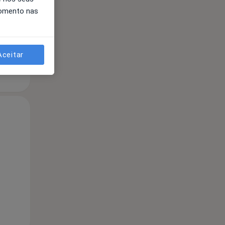
momento nas
Aceitar
Segunda-feira
Ter,
Qua
10 Ago
11 Ago
12 Ago