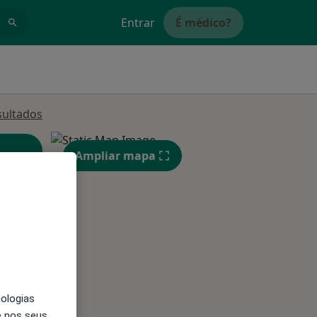
Entrar
É médico?
sultados
Ampliar mapa
a
Segunda-feira
Ter,
Qua
nologias
10 Ago
11 Ago
12 Ago
e nos seus