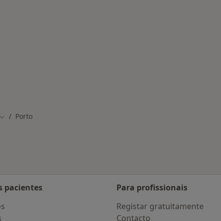
nadas em Porto
Porto
Mudar de cidade
s pacientes
Para profissionais
os
Registar gratuitamente
s
Contacto