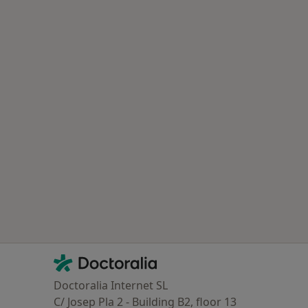
Contacto
Doctoralia - Homepage
Doctoralia Internet SL
C/ Josep Pla 2 - Building B2, floor 13