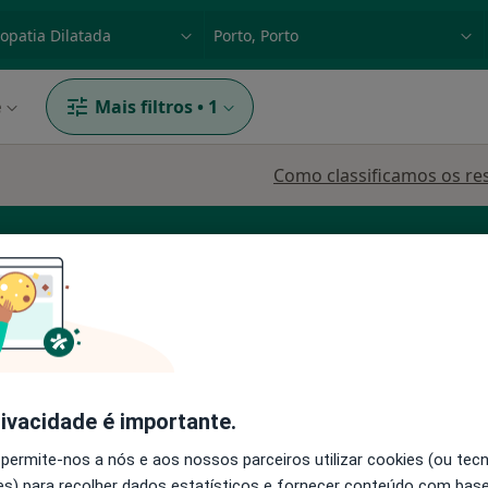
dade, doença ou nome
p. ex. Lisboa
e
Mais filtros
•
1
Como classificamos os re
Dermatologista
Ginecologista
Oftalmologist
rivacidade é importante.
Hoje
Amanhã
Sáb,
Dom,
 permite-nos a nós e aos nossos parceiros utilizar cookies (ou tec
6 Ago
7 Ago
8 Ago
9 Ago
s) para recolher dados estatísticos e fornecer conteúdo com bas