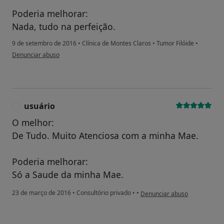
Poderia melhorar:
Nada, tudo na perfeição.
9 de setembro de 2016
•
Clínica de Montes Claros
•
Tumor Filóide
•
na opinião do utilizador anônimo
Denunciar abuso
usuário
U
O melhor:
De Tudo. Muito Atenciosa com a minha Mae.
Poderia melhorar:
Só a Saude da minha Mae.
na opinião do utilizador usuár
23 de março de 2016
•
Consultório privado
•
•
Denunciar abuso