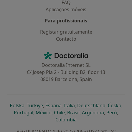
FAQ
Aplicações móveis
Para profissionais
Registar gratuitamente
Contacto
Contacto
Doctoralia - Homepage
Doctoralia Internet SL
C/ Josep Pla 2 - Building B2, floor 13
08019 Barcelona, Spain
abre num novo separador
abre num novo separador
abre num novo separador
abre num novo separado
abre num n
abre
Polska
,
Türkiye
,
España
,
Italia
,
Deutschland
,
Česko
,
abre num novo separador
abre num novo separador
abre num novo separador
abre num novo separa
abre num no
abre n
Portugal
,
México
,
Chile
,
Brasil
,
Argentina
,
Perú
,
abre num novo separad
Colombia
REGULAMENTO (UE) 2022/2065 (DSA) art. 24: