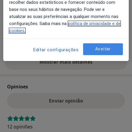
recolher dados estatísticos e fornecer conteúdo com
Ampliar o mapa
base nos seus hábitos de navegação. Pode ver e
abre num novo separador
atualizar as suas preferências a qualquer momento nas
configurações. Saiba mais na
política de privacidade e de
Disponibilidade
Este especialista não disponibiliza reservas online
cookies.
nesta morada
O que posso fazer agora?
Aceitar
Editar configurações
Mostrar mais detalhes
sobre o endereço
Opinioes
Enviar opinião
12 opiniões