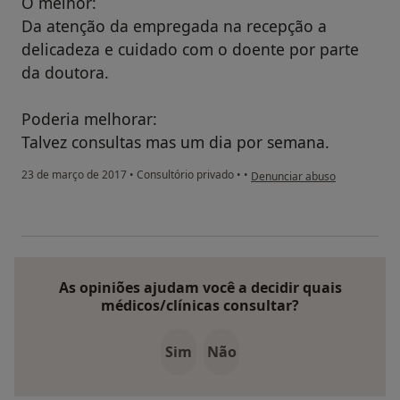
O melhor:
Da atenção da empregada na recepção a
delicadeza e cuidado com o doente por parte
da doutora.
Poderia melhorar:
Talvez consultas mas um dia por semana.
na opinião do utilizador anôn
23 de março de 2017
•
Consultório privado
•
•
Denunciar abuso
As opiniões ajudam você a decidir quais
médicos/clínicas consultar?
Sim
Não