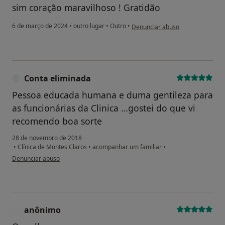
sim coração maravilhoso ! Gratidão
na opinião do utilizador Sônia M
6 de março de 2024
•
outro lugar
•
Outro
•
Denunciar abuso
Conta eliminada
Pessoa educada humana e duma gentileza para
as funcionárias da Clinica …gostei do que vi
recomendo boa sorte
28 de novembro de 2018
•
Clínica de Montes Claros
•
acompanhar um familiar
•
na opinião do utilizador Conta eliminada
Denunciar abuso
anônimo
A