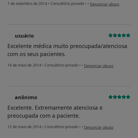
na opinião do utilizador usu
1 de setembro de 2014
•
Consultório privado
•
•
Denunciar abuso
usuário
U
Excelente médica muito preocupada/atenciosa
com os seus pacientes.
na opinião do utilizador usuário
16 de maio de 2014
•
Consultório privado
•
•
Denunciar abuso
anônimo
A
Excelente. Extremamente atenciosa e
preocupada com a paciente.
na opinião do utilizador anôni
12 de maio de 2014
•
Consultório privado
•
•
Denunciar abuso