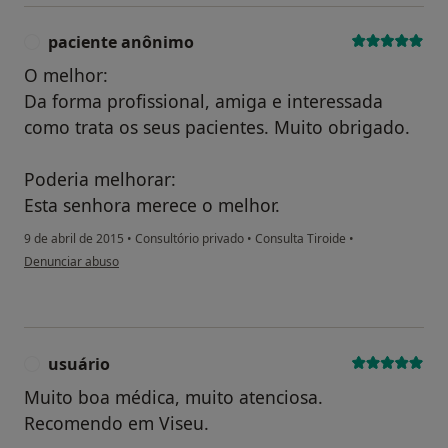
paciente anônimo
P
O melhor:
Da forma profissional, amiga e interessada
como trata os seus pacientes. Muito obrigado.
Poderia melhorar:
Esta senhora merece o melhor.
9 de abril de 2015
•
Consultório privado
•
Consulta Tiroide
•
na opinião do utilizador paciente anônimo
Denunciar abuso
usuário
U
Muito boa médica, muito atenciosa.
Recomendo em Viseu.