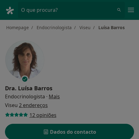
Men
O que procura?
Homepage
Endocrinologista
Viseu
Luísa Barros
Dra.
Luísa Barros
sobre as especializações
Endocrinologista
·
Mais
Viseu
2 endereços
12 opiniões
Dados do contacto