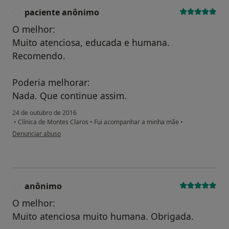
paciente anônimo
P
O melhor:
Muito atenciosa, educada e humana.
Recomendo.
Poderia melhorar:
Nada. Que continue assim.
24 de outubro de 2016
•
Clínica de Montes Claros
•
Fui acompanhar a minha mãe
•
na opinião do utilizador paciente anônimo
Denunciar abuso
anônimo
A
O melhor:
Muito atenciosa muito humana. Obrigada.