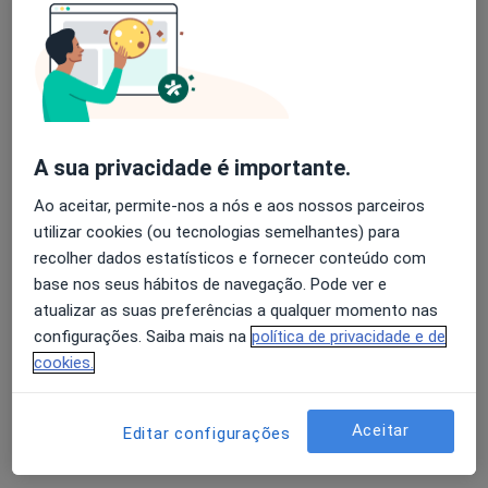
com…
Dra. Rosário Figueirinhas
Avaliação dos usuários: 4,6 na Play Store e 4,2 na
Otorrinolaringologista
Apple
Porto
A sua privacidade é importante.
Precisa de controlar melhor a sua rinite porque
Ao aceitar, permite-nos a nós e aos nossos parceiros
senão implica um esforço inflamatório e de
utilizar cookies (ou tecnologias semelhantes) para
controlo respiratório acrescido no controlo da
recolher dados estatísticos e fornecer conteúdo com
voz.
base nos seus hábitos de navegação. Pode ver e
atualizar as suas preferências a qualquer momento nas
configurações. Saiba mais na
política de privacidade e de
cookies.
Tenho muito medo de fazer exames à laringe,
Aceitar
Editar configurações
nomeadamente endoscopia. Fiz uma vez, e,
literalmente, hoje tenho fobia a fazer