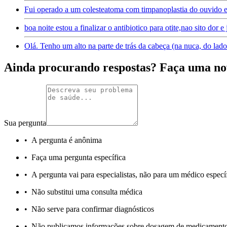
Fui operado a um colesteatoma com timpanoplastia do ouvido 
boa noite estou a finalizar o antibiotico para otite,nao sito dor
Olá. Tenho um alto na parte de trás da cabeça (na nuca, do lado
Ainda procurando respostas? Faça uma no
Sua pergunta
•
A pergunta é anônima
•
Faça uma pergunta específica
•
A pergunta vai para especialistas, não para um médico especí
•
Não substitui uma consulta médica
•
Não serve para confirmar diagnósticos
•
Não publicamos informações sobre dosagem de medicament