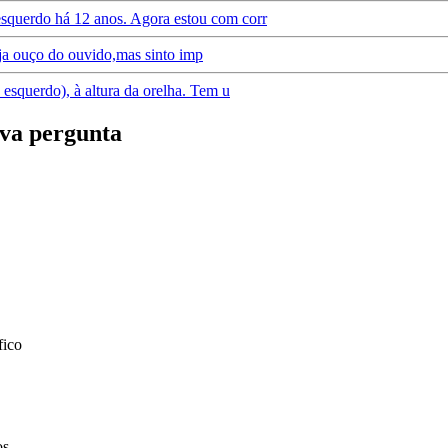
esquerdo há 12 anos. Agora estou com corr
 e ja ouço do ouvido,mas sinto imp
 esquerdo), à altura da orelha. Tem u
va pergunta
fico
os