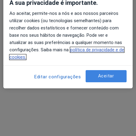
A sua privacidade é importante.
Ao aceitar, permite-nos a nós e aos nossos parceiros
utilizar cookies (ou tecnologias semelhantes) para
Álvaro Machado
Avaliação dos usuários: 4,6 na Play Store e 4,2 na
recolher dados estatísticos e fornecer conteúdo com
Dermatologista
Apple
base nos seus hábitos de navegação. Pode ver e
atualizar as suas preferências a qualquer momento nas
Morada 1
Morada 2
Morada 3
Morada 4
configurações. Saiba mais na
política de privacidade e de
cookies.
Alameda Dr. Alfredo Pimenta, Guimarães
•
Mapa
Cruz Verde
Aceitar
Editar configurações
Dermatoscopia digital
Serviço gratuito
Esse especialista não oferece agendamento online para esse endereço.
Solicite um atendimento
Pesquisas relacionadas