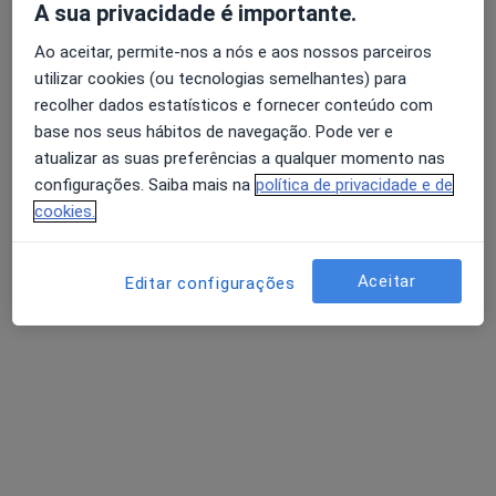
A sua privacidade é importante.
Ao aceitar, permite-nos a nós e aos nossos parceiros
utilizar cookies (ou tecnologias semelhantes) para
Álvaro Machado
Avaliação dos usuários: 4,6 na Play Store e 4,2 na
recolher dados estatísticos e fornecer conteúdo com
Dermatologista
Apple
base nos seus hábitos de navegação. Pode ver e
atualizar as suas preferências a qualquer momento nas
Morada 1
Morada 2
Morada 3
Morada 4
configurações. Saiba mais na
política de privacidade e de
cookies.
Alameda Dr. Alfredo Pimenta, Guimarães
•
Mapa
Cruz Verde
Aceitar
Editar configurações
Dermatoscopia digital
Serviço gratuito
Esse especialista não oferece agendamento online para esse endereço.
Solicite um atendimento
Pesquisas relacionadas