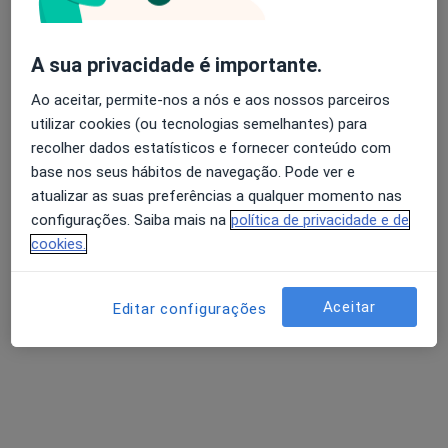
Terapeuta ocupacional
Rua de Monte dos Burgos, 1074, Porto
•
Mapa
Elos - Núcleo de Terapia, Educação, Formação E Investigação, Lda.
A sua privacidade é importante.
Avaliação dos usuários: 4,6 na Play Store e 4,2 na
Reabilitação psicomotora
45 €
Ao aceitar, permite-nos a nós e aos nossos parceiros
Apple
Nenhum profissional neste centro médico tem consultas disponíveis
utilizar cookies (ou tecnologias semelhantes) para
recolher dados estatísticos e fornecer conteúdo com
Mostrar perfil
base nos seus hábitos de navegação. Pode ver e
atualizar as suas preferências a qualquer momento nas
configurações. Saiba mais na
política de privacidade e de
cookies.
Aceitar
Editar configurações
Instituto de Terapias Crer&Ser
Terapeuta ocupacional, Terapeuta alternativo