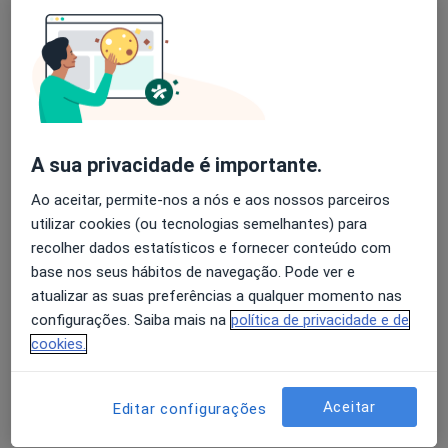
Avenida Marçal Pacheco, Loulé
•
Mapa
Hospital de Loulé
Nenhum profissional neste centro médico tem consultas disponíveis
Avaliação dos usuários: 4,6 na Play Store e 4,2 na
Apple
Mostrar perfil
A sua privacidade é importante.
Ao aceitar, permite-nos a nós e aos nossos parceiros
utilizar cookies (ou tecnologias semelhantes) para
recolher dados estatísticos e fornecer conteúdo com
base nos seus hábitos de navegação. Pode ver e
atualizar as suas preferências a qualquer momento nas
configurações. Saiba mais na
política de privacidade e de
Clínica Do Carmo
cookies.
Neurocirurgião, Dentista
Largo do Carmo, 77 - 2º A/B/C, Faro
•
Mapa
Aceitar
Editar configurações
Clínica Do Carmo