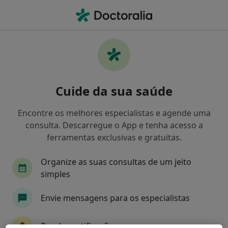
Men
Neurocirurgia • Faro, Faro
Filters
• 1
Mapa
Clínicas neurocirurgia em Faro
Cuide da sua saúde
Como classificamos os resultados
Encontre os melhores especialistas e agende uma
consulta. Descarregue o App e tenha acesso a
ferramentas exclusivas e gratuitas.
Organize as suas consultas de um jeito
simples
Envie mensagens para os especialistas
Hospital de Loulé
·
Mais
Neurocirurgião, Endocrinologista, Médico de família
Receba notificações