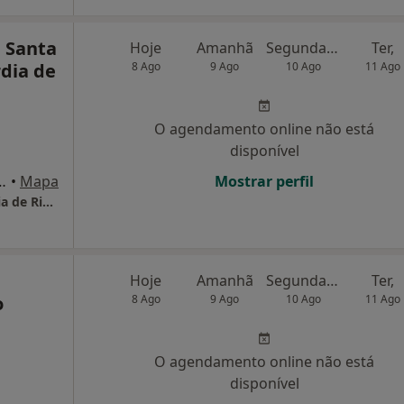
 Santa
Hoje
Amanhã
Segunda-feira
Ter,
dia de
8 Ago
9 Ago
10 Ago
11 Ago
O agendamento online não está
disponível
oco A ,1º andar, Rio Maior
•
Mapa
Mostrar perfil
Centro Médico Da Santa Casa Da Misericórdia de Rio Maior
Hoje
Amanhã
Segunda-feira
Ter,
o
8 Ago
9 Ago
10 Ago
11 Ago
O agendamento online não está
disponível