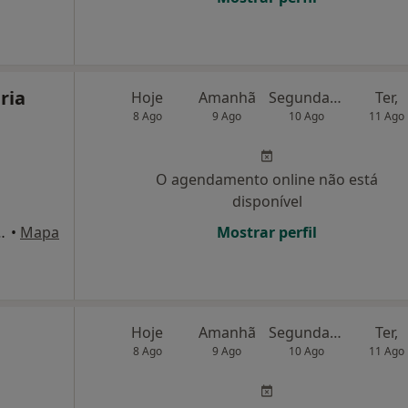
ria
Hoje
Amanhã
Segunda-feira
Ter,
8 Ago
9 Ago
10 Ago
11 Ago
O agendamento online não está
disponível
nº 22 Loja AD, Benedita
•
Mapa
Mostrar perfil
Hoje
Amanhã
Segunda-feira
Ter,
8 Ago
9 Ago
10 Ago
11 Ago