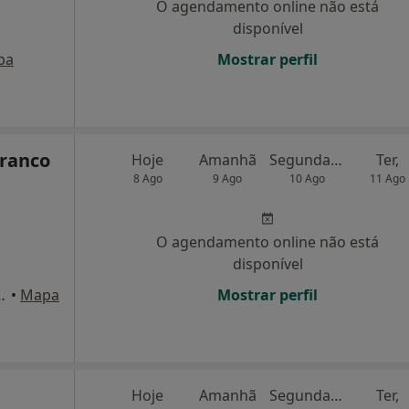
O agendamento online não está
disponível
pa
Mostrar perfil
Franco
Hoje
Amanhã
Segunda-feira
Ter,
8 Ago
9 Ago
10 Ago
11 Ago
O agendamento online não está
disponível
, lote 4, loja 2, Alcobaça
•
Mapa
Mostrar perfil
Hoje
Amanhã
Segunda-feira
Ter,