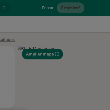
Entrar
É médico?
sultados
Qua
Qui,
Sex,
Ampliar mapa
12 Ago
13 Ago
14 Ago