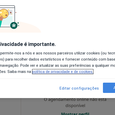
Hoje
Amanhã
Segunda-feira
Ter,
Casa da
8 Ago
9 Ago
10 Ago
11 Ago
O agendamento online não está
disponível
rivacidade é importante.
Mostrar perfil
 permite-nos a nós e aos nossos parceiros utilizar cookies (ou tec
pa
s) para recolher dados estatísticos e fornecer conteúdo com bas
Hospital São João Baptista - Santa Casa da Misericórdia do Entroncamento
 navegação. Pode ver e atualizar as suas preferências a qualquer 
ões. Saiba mais na
política de privacidade e de cookies.
Dra.
Hoje
Amanhã
Segunda-feira
Ter,
8 Ago
9 Ago
10 Ago
11 Ago
Editar configurações
O agendamento online não está
disponível
Mostrar perfil