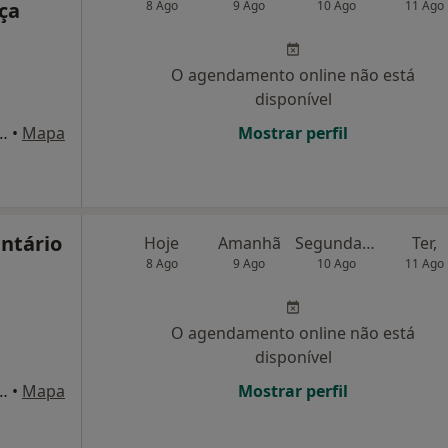
ça
8 Ago
9 Ago
10 Ago
11 Ago
O agendamento online não está
disponível
ira Natividade, 128 - R/C, Alcobaça
•
Mapa
Mostrar perfil
ntário
Hoje
Amanhã
Segunda-feira
Ter,
8 Ago
9 Ago
10 Ago
11 Ago
O agendamento online não está
disponível
º3, 1ºandar, Aveiras de Cima
•
Mapa
Mostrar perfil