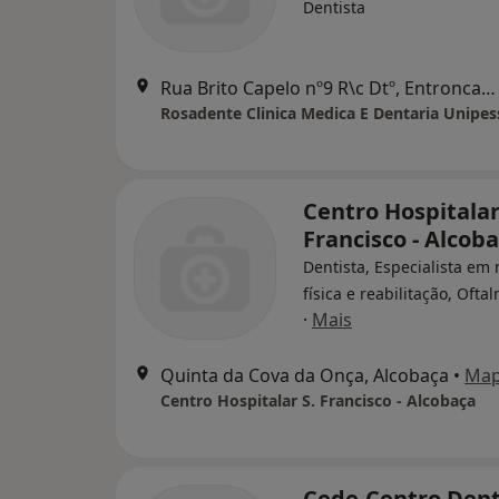
Dentista
Rua Brito Capelo nº9 R\c Dtº, Entroncamento
Rosadente Clinica Medica E Dentaria Unipes
Centro Hospitalar
Francisco - Alcob
Dentista, Especialista em
física e reabilitação, Ofta
·
Mais
Quinta da Cova da Onça, Alcobaça
•
Ma
Centro Hospitalar S. Francisco - Alcobaça
Cede-Centro Dent