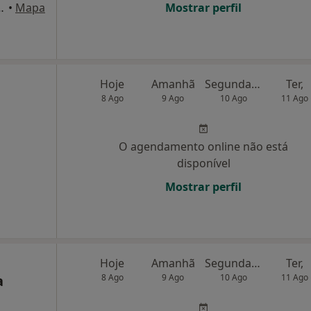
vora de Alcobaça, Alcobaça
•
Mapa
Mostrar perfil
Hoje
Amanhã
Segunda-feira
Ter,
8 Ago
9 Ago
10 Ago
11 Ago
O agendamento online não está
disponível
Mostrar perfil
a
Hoje
Amanhã
Segunda-feira
Ter,
a
8 Ago
9 Ago
10 Ago
11 Ago