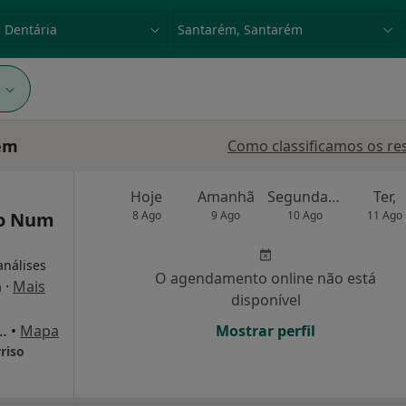
dade, doença ou nome
p. ex. Lisboa
1
rém
Como classificamos os re
Hoje
Amanhã
Segunda-feira
Ter,
ro Num
8 Ago
9 Ago
10 Ago
11 Ago
análises
O agendamento online não está
·
Mais
a
disponível
ues Pirão 76, Vila Nova Da Barquinha
•
Mapa
Mostrar perfil
riso