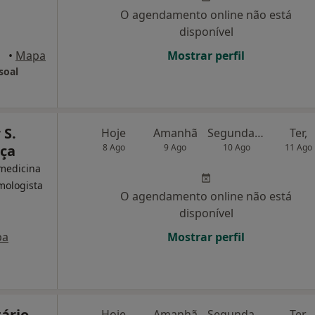
O agendamento online não está
disponível
•
Mapa
Mostrar perfil
soal
 S.
Hoje
Amanhã
Segunda-feira
Ter,
aça
8 Ago
9 Ago
10 Ago
11 Ago
 medicina
lmologista
O agendamento online não está
disponível
pa
Mostrar perfil
ário
Hoje
Amanhã
Segunda-feira
Ter,