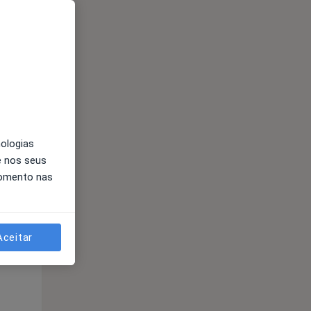
Qua
Qui,
Sex,
12 Ago
13 Ago
14 Ago
nologias
e nos seus
momento nas
Qua
Qui,
Sex,
12 Ago
13 Ago
14 Ago
Aceitar