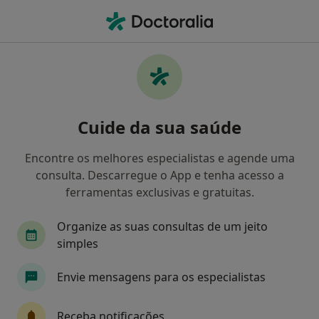
Men
Medicina Dentária • Abrantes, Santarém
Filters
• 1
Mapa
Clínicas medicina dentária em Abrantes
Cuide da sua saúde
Como classificamos os resultados
Encontre os melhores especialistas e agende uma
consulta. Descarregue o App e tenha acesso a
ferramentas exclusivas e gratuitas.
Organize as suas consultas de um jeito
simples
Envie mensagens para os especialistas
Clínica Médica e Dentária Encontro Num
Sorriso
Receba notificações