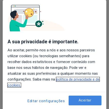
Hospital São João Baptista - Santa Casa da Misericórdia do Entroncamento
Nenhum profissional neste centro médico tem consultas disponíveis
Mostrar perfil
A sua privacidade é importante.
Ao aceitar, permite-nos a nós e aos nossos parceiros
utilizar cookies (ou tecnologias semelhantes) para
recolher dados estatísticos e fornecer conteúdo com
base nos seus hábitos de navegação. Pode ver e
atualizar as suas preferências a qualquer momento nas
Clínica A Cortés-Clínica Médica E de
configurações. Saiba mais na
política de privacidade e de
Estomatologia
cookies.
Dentista
Avenida Liberdade 67-A-lj, Ponte de Sor
•
Mapa
Aceitar
Editar configurações
Clínica A Cortés-Clínica Médica E de Estomatologia