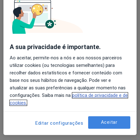
1 opinião
Rua de Santa Iria, Lote 8, loja 3, Vila Real
•
Mapa
Quorum Saúde
Avaliação dos usuários: 4,6 na Play Store e 4,2 na
Primeira consulta Cirurgia Geral
desde 60 €
Apple
Esse especialista não oferece agendamento online para esse endereço.
A sua privacidade é importante.
Solicite um atendimento
Ao aceitar, permite-nos a nós e aos nossos parceiros
utilizar cookies (ou tecnologias semelhantes) para
recolher dados estatísticos e fornecer conteúdo com
base nos seus hábitos de navegação. Pode ver e
atualizar as suas preferências a qualquer momento nas
configurações. Saiba mais na
política de privacidade e de
cookies.
Dr. Paulo Roberto Porciuncula
Aceitar
Editar configurações
Cirurgião geral