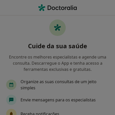
Men
Alergologista • Perafita, Porto
Filters
Mapa
Alergologistas em Perafita
Cuide da sua saúde
Como classificamos os resultados
Encontre os melhores especialistas e agende uma
consulta. Descarregue o App e tenha acesso a
ferramentas exclusivas e gratuitas.
Organize as suas consultas de um jeito
simples
Envie mensagens para os especialistas
Dr. Daniel Machado Oliveira
Alergologista
Receba notificações