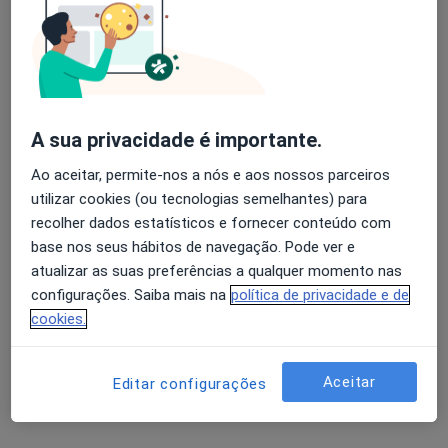
29 opiniões
Via Futebol Clube Porto Estádio - Entrada Nascente, piso -3, Porto
•
Mapa
Clínica Espregueira
Nenhum profissional neste centro médico tem consultas disponíveis
Mostrar perfil
A sua privacidade é importante.
Ao aceitar, permite-nos a nós e aos nossos parceiros
utilizar cookies (ou tecnologias semelhantes) para
recolher dados estatísticos e fornecer conteúdo com
base nos seus hábitos de navegação. Pode ver e
atualizar as suas preferências a qualquer momento nas
configurações. Saiba mais na
política de privacidade e de
cookies.
Clínica Bessa
Aceitar
Editar configurações
·
Alergologista, Acupuntor, Especialista em análises clínicas
Mais