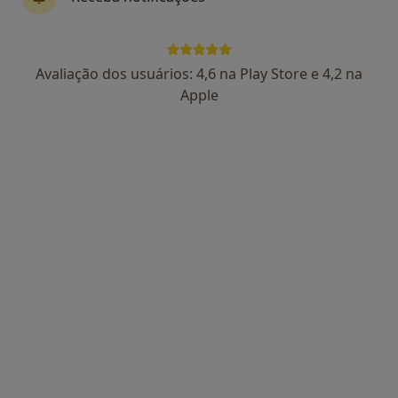
3 opiniões
Morada 1
Morada 2
Avaliação dos usuários: 4,6 na Play Store e 4,2 na
Apple
Avenida Fernando Pessoa, Nº 150 , Gondomar
•
Mapa
Hospital Escola Da Universidade Fernando Pessoa
Esse especialista não oferece agendamento online para esse endereço.
Solicite um atendimento
Dr. Jose Ferraz de Oliveira