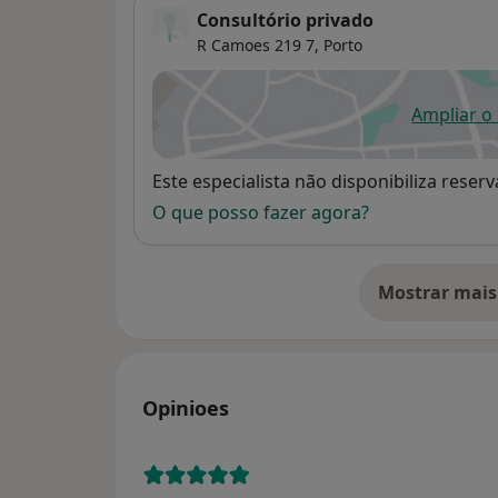
Consultório privado
R Camoes 219 7,
Porto
Ampliar o
ab
Disponibilidade
Este especialista não disponibiliza rese
O que posso fazer agora?
Mostrar mais
so
Opinioes