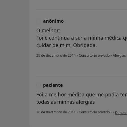
anônimo
A
O melhor:
Foi e continua a ser a minha médica
cuidar de mim. Obrigada.
29 de dezembro de 2014
•
Consultório privado
•
Alergias
paciente
P
Foi a melhor médica que me podia ter
todas as minhas alergias
na opin
10 de novembro de 2011
•
Consultório privado
•
•
Denunc