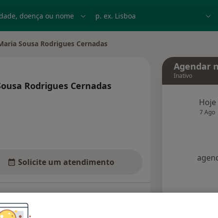
dade, doença ou nome
p. ex. Lisboa
 Maria Sousa Rodrigues Cernadas
ade
Agendar n
Inativo
 Sousa Rodrigues Cernadas
e as especializações
Hoje
7 Ago
agend
Solicite um atendimento
Consultórios
Opiniões (6)