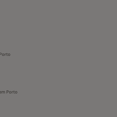
Porto
 em Porto
oenças mais tratadas