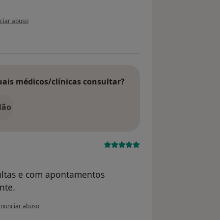
nião do utilizador paciente anônimo
ciar abuso
uais médicos/clínicas consultar?
Não
ultas e com apontamentos
nte.
 opinião do utilizador paciente
nunciar abuso