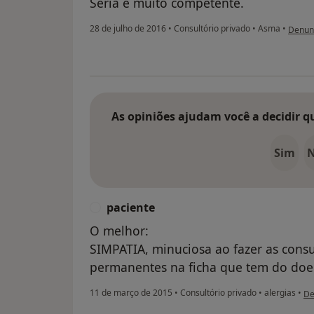
Séria e muito competente.
na opi
28 de julho de 2016
•
Consultório privado
•
Asma
•
Denun
As opiniões ajudam você a decidir q
Sim
paciente
P
O melhor:
SIMPATIA, minuciosa ao fazer as cons
permanentes na ficha que tem do doe
na
11 de março de 2015
•
Consultório privado
•
alergias
•
De