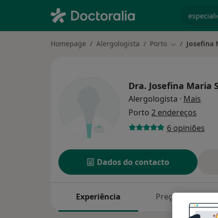
especiali
Homepage
Alergologista
Porto
Josefina
Mudar de cid
Dra.
Josefina Maria
sobr
Alergologista
·
Mais
Porto
2 endereços
6 opiniões
Dados do contacto
Experiência
Preços