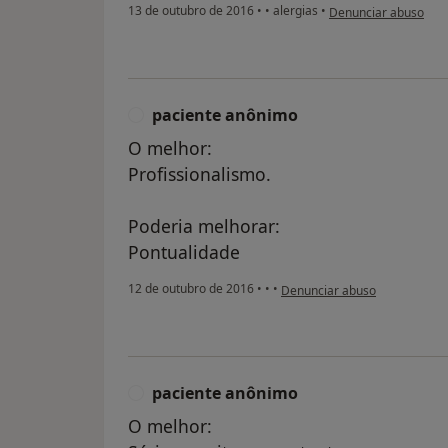
na opinião do utiliza
13 de outubro de 2016
•
•
alergias
•
Denunciar abuso
paciente anônimo
P
O melhor:
Profissionalismo.
Poderia melhorar:
Pontualidade
na opinião do utilizador paci
12 de outubro de 2016
•
•
•
Denunciar abuso
paciente anônimo
P
O melhor: