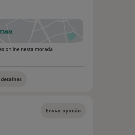
 mapa
re num novo separador
rvas online nesta morada
 detalhes
bre o endereço
Enviar opinião