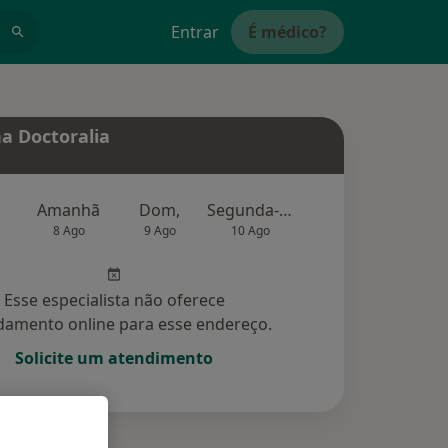
Entrar
É médico?
a Doctoralia
Amanhã
Dom,
Segunda-feira
Ter,
Qu
8 Ago
9 Ago
10 Ago
11 Ago
12 Ag
Esse especialista não oferece
amento online para esse endereço.
Solicite um atendimento