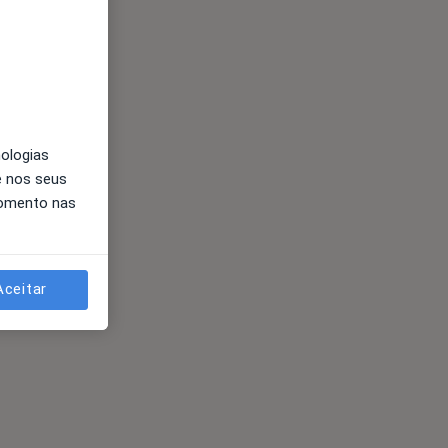
nologias
e nos seus
momento nas
Aceitar