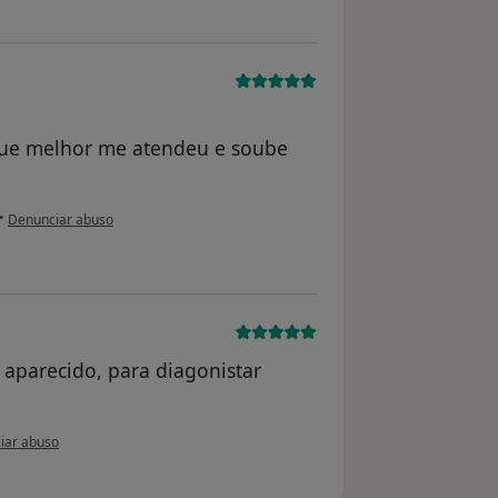
 que melhor me atendeu e soube
na opinião do utilizador anônimo
•
Denunciar abuso
 aparecido, para diagonistar
ião do utilizador paciente
iar abuso