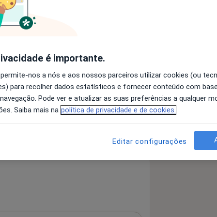
 detalhes
bre a experiência
rivacidade é importante.
 permite-nos a nós e aos nossos parceiros utilizar cookies (ou tec
s) para recolher dados estatísticos e fornecer conteúdo com bas
 navegação. Pode ver e atualizar as suas preferências a qualquer 
serviços e preços
ões. Saiba mais na
política de privacidade e de cookies.
 nenhuma informação sobre serviços
Editar configurações