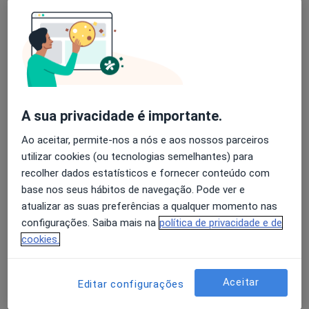
António Oliveira
Avaliação dos usuários: 4,6 na Play Store e 4,2 na
Psicólogo
Apple
Rua Conde da Covilhã, Lote D, R/Ch, Covilhã
•
Mapa
Gabinete de Psicologia Dr. António Oliveira
A sua privacidade é importante.
Sessão online Coaching
Serviço gratuito
Ao aceitar, permite-nos a nós e aos nossos parceiros
Esse especialista não oferece agendamento online para esse endereço.
utilizar cookies (ou tecnologias semelhantes) para
recolher dados estatísticos e fornecer conteúdo com
Solicite um atendimento
base nos seus hábitos de navegação. Pode ver e
atualizar as suas preferências a qualquer momento nas
configurações. Saiba mais na
política de privacidade e de
cookies.
Aceitar
Editar configurações