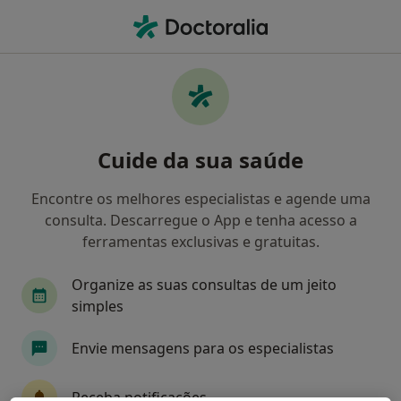
Men
Sessão Online Coaching • Covilhã, Castelo Branco
Filters
• 1
Mapa
Sessão online Coaching, Covilhã
Cuide da sua saúde
Como classificamos os resultados
Encontre os melhores especialistas e agende uma
consulta. Descarregue o App e tenha acesso a
Qual é a especialização que procura?
ferramentas exclusivas e gratuitas.
Psicólogo
Organize as suas consultas de um jeito
simples
Envie mensagens para os especialistas
Receba notificações