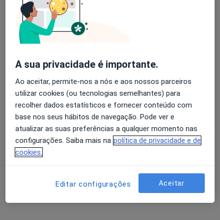
Sílvia Rodrigues
Avaliação dos usuários: 4,6 na Play Store e 4,2 na
Fisioterapeuta
Apple
1 opinião
A sua privacidade é importante.
Rua Manuel António de Brito, n.º2, 1º Esq.-Frente (em frente ao Continente), Beja
•
Mapa
Ao aceitar, permite-nos a nós e aos nossos parceiros
By Physio - Gabinete de Fisioterapia
utilizar cookies (ou tecnologias semelhantes) para
recolher dados estatísticos e fornecer conteúdo com
Primeira consulta Fisioterapia
Preço não disponível
base nos seus hábitos de navegação. Pode ver e
Esse especialista não oferece agendamento online para esse endereço.
atualizar as suas preferências a qualquer momento nas
configurações. Saiba mais na
política de privacidade e de
Solicite um atendimento
cookies.
Aceitar
Editar configurações