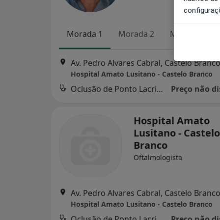
configuraç
Morada 1
Morada 2
Morada 3
Av. Pedro Alvares Cabral, Castelo Branc
Hospital Amato Lusitano - Castelo Branco
Oclusão de Ponto Lacrimal
Preço não di
Hospital Amato
Lusitano - Castelo
Branco
Oftalmologista
Av. Pedro Alvares Cabral, Castelo Branc
Hospital Amato Lusitano - Castelo Branco
Oclusão de Ponto Lacrimal
Preço não di