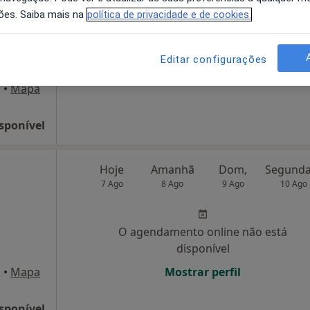
ões. Saiba mais na
política de privacidade e de cookies.
disponível
Solicite um atendimento
Editar configurações
o
•
Mapa
sponível
Hoje
Amanhã
Dom,
7 Ago
8 Ago
9 Ago
10 Ago
O agendamento online não está
disponível
o
•
Mapa
Mostrar perfil
sponível