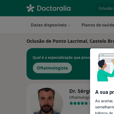
especiali
Datas disponíveis
Planos de saúd
Oclusão de Ponto Lacrimal, Castelo B
Qual é a especialização que procura?
Oftalmologista
Dr. Sérgio Silva B
A sua p
Oftalmologista
Ao aceitar,
9 opiniões
semelhante
hábitos de