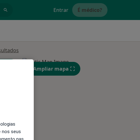
Entrar
É médico?
sultados
Ampliar mapa
Segunda-feira
Ter,
Qua
Qui,
11 Ago
12 Ago
13 Ago
nologias
e nos seus
momento nas