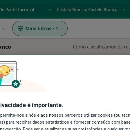
dade, doença ou nome
p. ex. Lisboa
e
Mais filtros
•
1
ranco
Como classificamos os re
rito
Hoje
Amanhã
Dom,
rivacidade é importante.
7 Ago
8 Ago
9 Ago
10 Ago
 permite-nos a nós e aos nossos parceiros utilizar cookies (ou tec
s) para recolher dados estatísticos e fornecer conteúdo com bas
 navegação. Pode ver e atualizar as suas preferências a qualquer 
O agendamento online não está