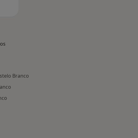
dos
stelo Branco
ranco
anco
s médicos mais procurados