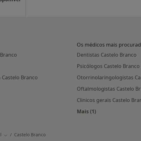
Os médicos mais procura
 Branco
Dentistas Castelo Branco
o
Psicólogos Castelo Branco
 Castelo Branco
Otorrinolaringologistas Ca
Oftalmologistas Castelo B
Clinicos gerais Castelo Br
Mais (1)
Mais na categoria: O
l
Castelo Branco
Mudar de cidade