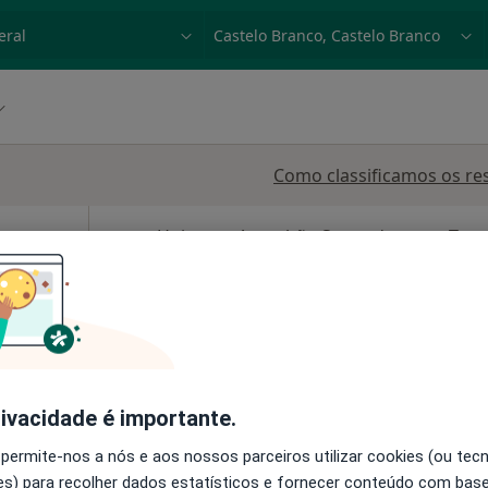
dade, doença ou nome
p. ex. Lisboa
Como classificamos os re
Hoje
Amanhã
Segunda-feira
Ter,
8 Ago
9 Ago
10 Ago
11 Ago
O agendamento online não está
disponível
•
Mapa
Solicite um atendimento
rivacidade é importante.
60 €
 permite-nos a nós e aos nossos parceiros utilizar cookies (ou tec
s) para recolher dados estatísticos e fornecer conteúdo com bas