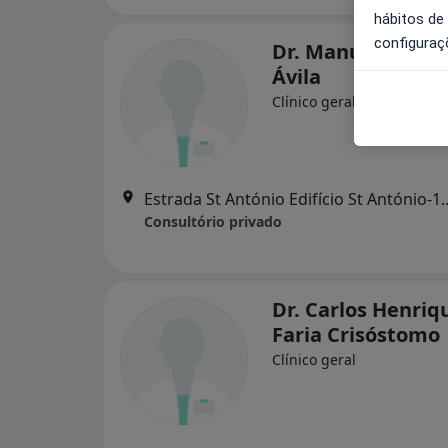
hábitos de
configuraç
Dr. Manuel F Garc
Ávila
Clínico geral
Estrada St António Edifício S
Consultório privado
Dr. Carlos Henriq
Faria Crisóstomo
Clínico geral