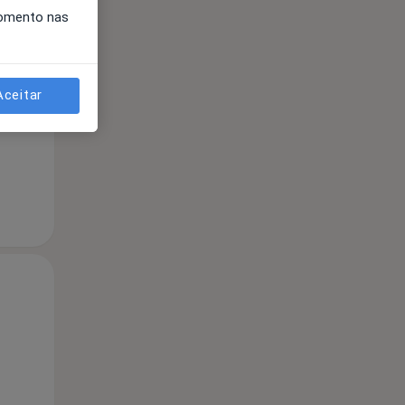
momento nas
Qua
Qui,
Sex,
12 Ago
13 Ago
14 Ago
Aceitar
Qua
Qui,
Sex,
12 Ago
13 Ago
14 Ago