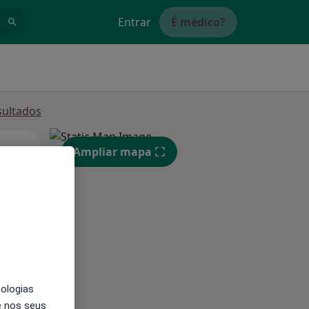
Entrar
É médico?
sultados
Qua
Qui,
Sex,
Ampliar mapa
12 Ago
13 Ago
14 Ago
nologias
e nos seus