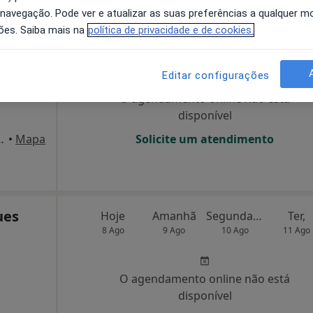
 navegação. Pode ver e atualizar as suas preferências a qualquer 
ões. Saiba mais na
política de privacidade e de cookies.
ia
Hoje
Amanhã
Segunda-feira
Ter,
8 Ago
9 Ago
10 Ago
11 Ago
Editar configurações
O agendamento online não está
disponível
t António-19,2º-D, Alcains
•
Mapa
Solicite um atendimento
ues
Hoje
Amanhã
Segunda-feira
Ter,
8 Ago
9 Ago
10 Ago
11 Ago
O agendamento online não está
disponível