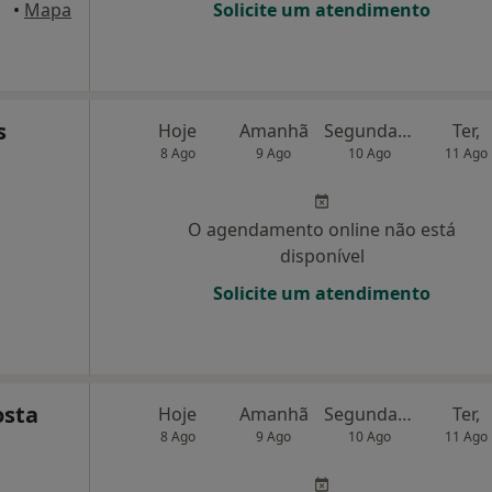
anco
•
Mapa
Solicite um atendimento
s
Hoje
Amanhã
Segunda-feira
Ter,
8 Ago
9 Ago
10 Ago
11 Ago
O agendamento online não está
disponível
Solicite um atendimento
osta
Hoje
Amanhã
Segunda-feira
Ter,
8 Ago
9 Ago
10 Ago
11 Ago