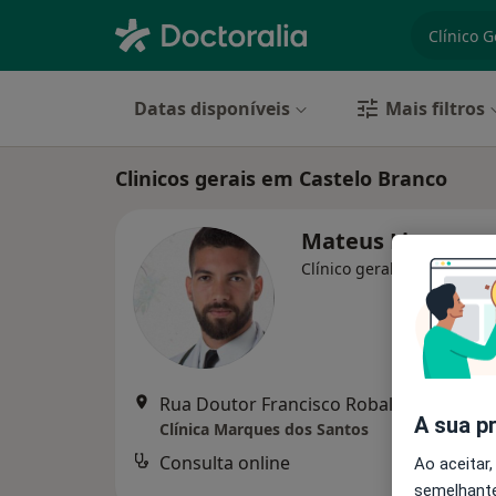
especiali
Datas disponíveis
Mais filtros
Clinicos gerais em Castelo Branco
Mateus Lins
Clínico geral
Rua Doutor Francisco Robalo Guedes loja 1 6000-212, Castelo Branco
A sua p
Clínica Marques dos Santos
Consulta online
Ao aceitar,
semelhante