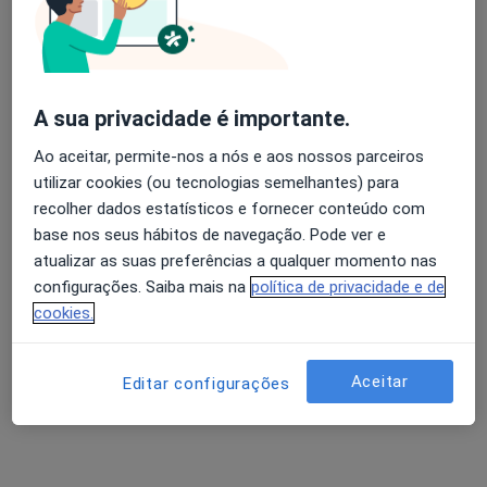
Dr. Sérgio Silva Brito
Avaliação dos usuários: 4,6 na Play Store e 4,2 na
Oftalmologista
Apple
A sua privacidade é importante.
9 opiniões
Ao aceitar, permite-nos a nós e aos nossos parceiros
utilizar cookies (ou tecnologias semelhantes) para
Morada 1
Morada 2
Morada 3
recolher dados estatísticos e fornecer conteúdo com
base nos seus hábitos de navegação. Pode ver e
Av. Pedro Alvares Cabral, Castelo Branco
•
Mapa
atualizar as suas preferências a qualquer momento nas
Hospital Amato Lusitano - Castelo Branco
configurações. Saiba mais na
política de privacidade e de
Iridectomia Cirúrgica
Preço não disponível
cookies.
Esse especialista não oferece agendamento online para esse endereço.
Aceitar
Editar configurações
Solicite um atendimento