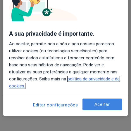
Avaliação dos usuários: 4,6 na Play Store e 4,2 na
Dr. Sérgio Silva Brito
Apple
A sua privacidade é importante.
Oftalmologista
9 opiniões
Ao aceitar, permite-nos a nós e aos nossos parceiros
utilizar cookies (ou tecnologias semelhantes) para
Morada 1
Morada 2
Morada 3
recolher dados estatísticos e fornecer conteúdo com
base nos seus hábitos de navegação. Pode ver e
atualizar as suas preferências a qualquer momento nas
Av. Pedro Alvares Cabral, Castelo Branco
•
Mapa
configurações. Saiba mais na
política de privacidade e de
Hospital Amato Lusitano - Castelo Branco
cookies.
Implantação de Protese Antiglaucomatosa
Preço não disponível
Esse especialista não oferece agendamento online para esse endereço.
Aceitar
Editar configurações
Solicite um atendimento