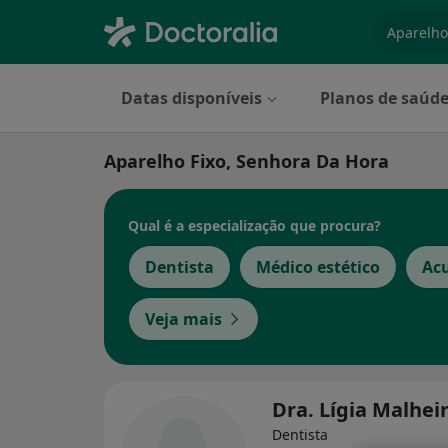
especiali
Datas disponíveis
Planos de saúd
Aparelho Fixo, Senhora Da Hora
Qual é a especialização que procura?
Dentista
Médico estético
Ac
Veja mais
Dra. Lígia Malhei
Dentista