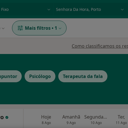
dade, doença ou nome
p. ex. Lisboa
e
Mais filtros
•
1
Como classificamos os re
upuntor
Psicólogo
Terapeuta da fala
ro
Hoje
Amanhã
Segunda-feira
Ter,
8 Ago
9 Ago
10 Ago
11 Ago