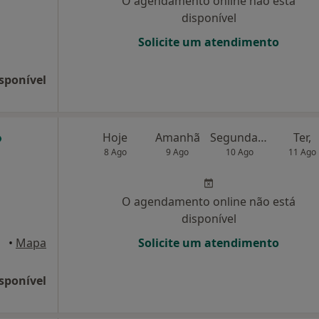
O agendamento online não está
disponível
Solicite um atendimento
sponível
Hoje
Amanhã
Segunda-feira
Ter,
8 Ago
9 Ago
10 Ago
11 Ago
O agendamento online não está
disponível
Gaia
•
Mapa
Solicite um atendimento
sponível