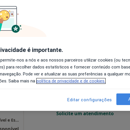
O agendamento online não está
disponível
pa
Solicite um atendimento
sponível
rivacidade é importante.
 permite-nos a nós e aos nossos parceiros utilizar cookies (ou tec
s) para recolher dados estatísticos e fornecer conteúdo com bas
 Allen
Hoje
Amanhã
Segunda-feira
Ter,
 navegação. Pode ver e atualizar as suas preferências a qualquer 
8 Ago
9 Ago
10 Ago
11 Ago
ões. Saiba mais na
política de privacidade e de cookies.
O agendamento online não está
Editar configurações
disponível
Solicite um atendimento
Clínica Isabel Flores Allen - Ortodontia Invisível e Estética Avançada
sponível