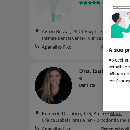
1 opinião
Av. do Bessa , 240 1 Esq. Fte, Porto
•
Ma
Insmile Dental Center- Clinica E'Sensia
Aparelho Fixo
Preço não di
A sua p
Ao aceitar,
semelhante
Dra. Isabel Flores
hábitos de
configuraç
Dentista
Rua 5 de Outubro, 139, Porto
•
Mapa
Aparelho Fixo
Preço não di