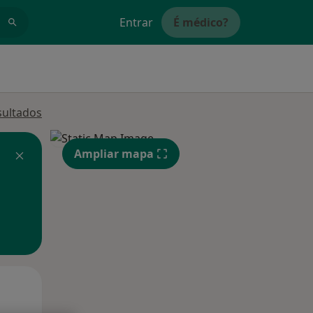
Entrar
É médico?
sultados
Ampliar mapa
Qua
Qui,
Sex,
12 Ago
13 Ago
14 Ago