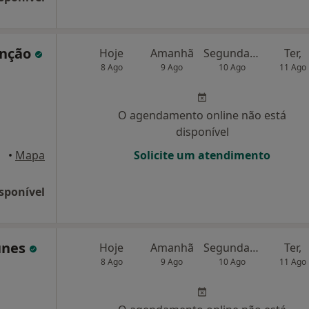
unção
Hoje
Amanhã
Segunda-feira
Ter,
8 Ago
9 Ago
10 Ago
11 Ago
O agendamento online não está
disponível
•
Mapa
Solicite um atendimento
sponível
unes
Hoje
Amanhã
Segunda-feira
Ter,
8 Ago
9 Ago
10 Ago
11 Ago