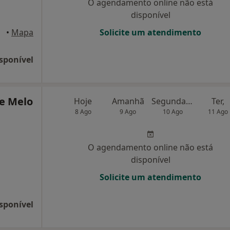
O agendamento online não está
disponível
•
Mapa
Solicite um atendimento
sponível
de Melo
Hoje
Amanhã
Segunda-feira
Ter,
8 Ago
9 Ago
10 Ago
11 Ago
O agendamento online não está
disponível
Solicite um atendimento
sponível