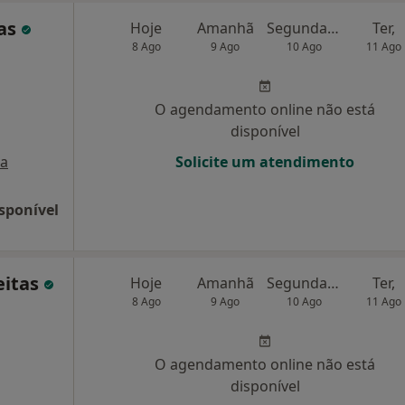
las
Hoje
Amanhã
Segunda-feira
Ter,
8 Ago
9 Ago
10 Ago
11 Ago
O agendamento online não está
disponível
a
Solicite um atendimento
sponível
eitas
Hoje
Amanhã
Segunda-feira
Ter,
8 Ago
9 Ago
10 Ago
11 Ago
O agendamento online não está
disponível