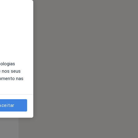
nologias
e nos seus
Qua
Qui,
Sex,
momento nas
12 Ago
13 Ago
14 Ago
Aceitar