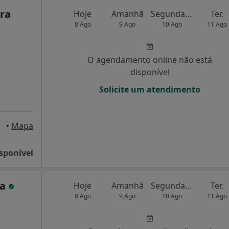
ira
Hoje
Amanhã
Segunda-feira
Ter,
8 Ago
9 Ago
10 Ago
11 Ago
O agendamento online não está
disponível
Solicite um atendimento
2, Porto
•
Mapa
sponível
ha
Hoje
Amanhã
Segunda-feira
Ter,
8 Ago
9 Ago
10 Ago
11 Ago