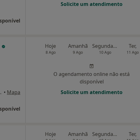
Solicite um atendimento
sponível
a
Hoje
Amanhã
Segunda-feira
Ter,
8 Ago
9 Ago
10 Ago
11 Ago
O agendamento online não está
disponível
 433, Matosinhos
•
Mapa
Solicite um atendimento
sponível
Hoje
Amanhã
Segunda-feira
Ter,