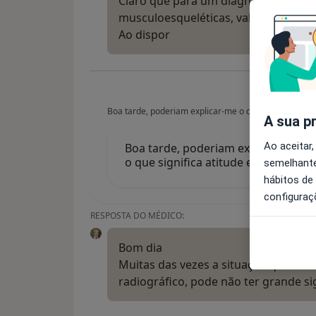
Claro que para um diagnóstico preci
musculoesqueléticas, valeria a pena
Ao dispor
Boa tarde, poderiam explicar-me o que significa recti
A sua p
Ao aceitar,
Boa tarde, poderiam explicar-me o q
o que significa atitude escoliótica
semelhante
hábitos de
configuraç
RESPOSTA DO MÉDICO:
Bom dia
Muitas das vezes a situação que des
radiográfico, pode não ter grande si