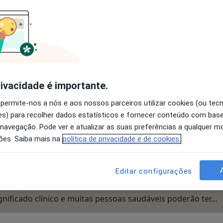
so, e atendendo a que as queixas são preferencialmente
 ser observada por um reumatologista.
ficação na curvatura fisiológica lombar e o que
rivacidade é importante.
 permite-nos a nós e aos nossos parceiros utilizar cookies (ou tec
ue significa rectificação na curvatura fisiológica lombar e
 dorsal dextro-convexa e lombar dextro-côncava? Obrigada.
s) para recolher dados estatísticos e fornecer conteúdo com bas
 navegação. Pode ver e atualizar as suas preferências a qualquer 
ões. Saiba mais na
política de privacidade e de cookies.
Editar configurações
creve, e com certeza baseada num relatório do exame
gnificado clínico e muitas pessoas saudáveis poderão ter…