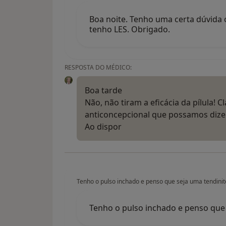
Boa noite. Tenho uma certa dúvida o
tenho LES. Obrigado.
RESPOSTA DO MÉDICO:
Boa tarde
Não, não tiram a eficácia da pílula
anticoncepcional que possamos dizer
Ao dispor
Tenho o pulso inchado e penso que seja uma tendinit
Tenho o pulso inchado e penso que 