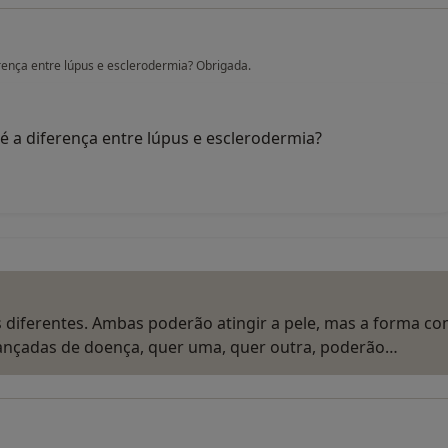
erença entre lúpus e esclerodermia? Obrigada.
é a diferença entre lúpus e esclerodermia?
 diferentes. Ambas poderão atingir a pele, mas a forma c
vançadas de doença, quer uma, quer outra, poderão…