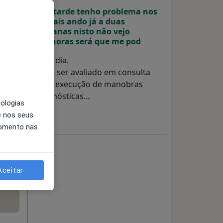
Boa tarde tenho problema nos
cristais ando já a duas
semanas nisto não vejo
melhoras será que me pod
Bom dia.
Deve ser avaliado em consulta
para execução de manobras
diagnósticas…
nologias
e nos seus
momento nas
Aceitar