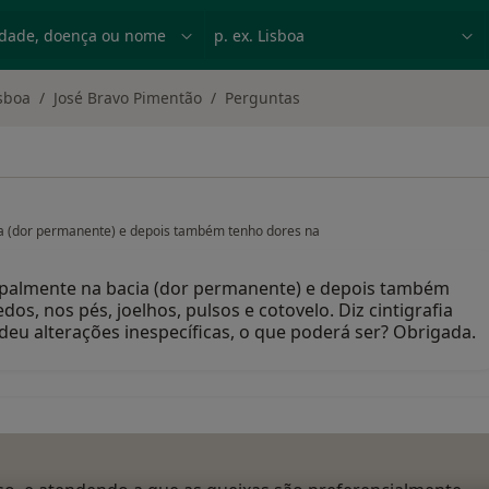
dade, doença ou nome
p. ex. Lisboa
sboa
José Bravo Pimentão
Perguntas
ia (dor permanente) e depois também tenho dores na
cipalmente na bacia (dor permanente) e depois também
os, nos pés, joelhos, pulsos e cotovelo. Diz cintigrafia
 deu alterações inespecíficas, o que poderá ser? Obrigada.