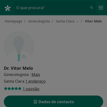
Men
O que procura?
Homepage
Ginecologista
Santa Clara
Vitor Melo
Mudar de cidade
Dr.
Vitor Melo
sobre as especializações
Ginecologista
·
Mais
Santa Clara
1 endereço
1 opinião
Dados do contacto