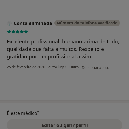
Conta eliminada
Número de telefone verificado
Excelente profissional, humano acima de tudo,
qualidade que falta a muitos. Respeito e
gratidão por um profissional assim.
na opinião do utilizador Cont
25 de fevereiro de 2020
•
outro lugar
•
Outro
•
Denunciar abuso
É este médico?
Editar ou gerir perfil