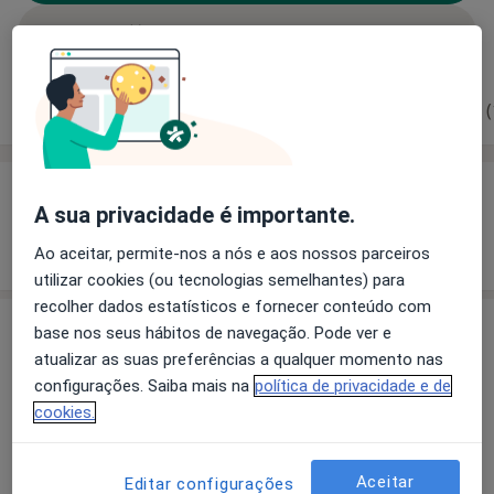
Solicite um atendimento
Experiência
Preços
Consultórios
Opiniões (
Experiência
A sua privacidade é importante.
Mostrar mais detalhes
sobre a experiência
Ao aceitar, permite-nos a nós e aos nossos parceiros
utilizar cookies (ou tecnologias semelhantes) para
recolher dados estatísticos e fornecer conteúdo com
base nos seus hábitos de navegação. Pode ver e
Preços
atualizar as suas preferências a qualquer momento nas
Sem informação sobre serviços e preços
configurações. Saiba mais na
política de privacidade e de
Este especialista ainda não adicionou nenhuma
cookies.
informação sobre serviços
Aceitar
Editar configurações