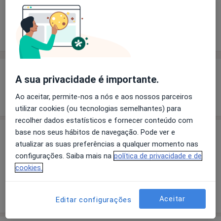
Solicite um atendimento
Experiência
Preços
Consultórios
Opiniões
Experiência
A sua privacidade é importante.
Mostrar mais detalhes
Ao aceitar, permite-nos a nós e aos nossos parceiros
sobre a experiência
utilizar cookies (ou tecnologias semelhantes) para
recolher dados estatísticos e fornecer conteúdo com
base nos seus hábitos de navegação. Pode ver e
Preços
atualizar as suas preferências a qualquer momento nas
Sem informação sobre serviços e preços
configurações. Saiba mais na
política de privacidade e de
Este especialista ainda não adicionou nenhuma
cookies.
informação sobre serviços
Aceitar
Editar configurações