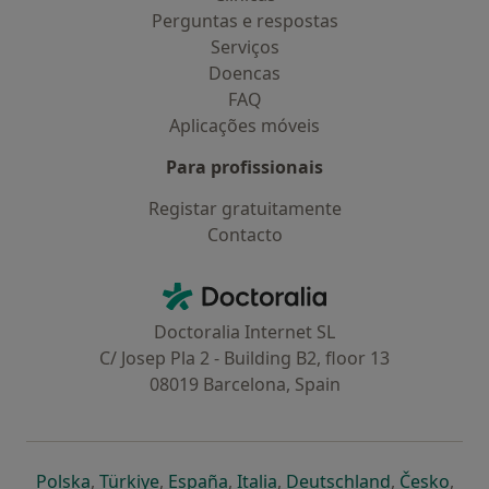
Perguntas e respostas
Serviços
Doencas
FAQ
Aplicações móveis
Para profissionais
Registar gratuitamente
Contacto
Contacto
Doctoralia - Homepage
Doctoralia Internet SL
C/ Josep Pla 2 - Building B2, floor 13
08019 Barcelona, Spain
abre num novo separador
abre num novo separador
abre num novo separador
abre num novo separado
abre num n
abre
Polska
,
Türkiye
,
España
,
Italia
,
Deutschland
,
Česko
,