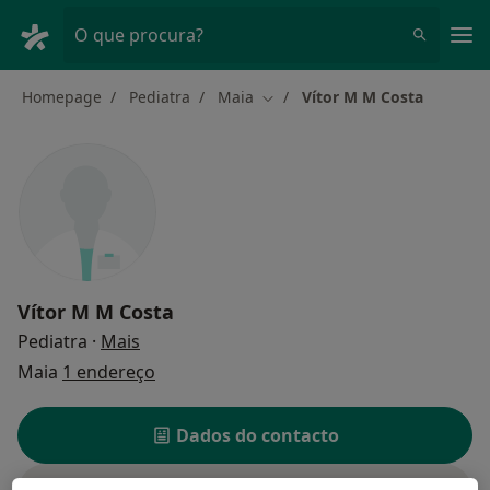
Men
O que procura?
Homepage
Pediatra
Maia
Vítor M M Costa
Mudar de cidade
Vítor M M Costa
sobre as especializações
Pediatra
·
Mais
Maia
1 endereço
Dados do contacto