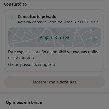
Consultório
Consultório privado
Avenida Visconde Barreiros Bloco-D 290 3.1,
Maia
Ampliar o mapa
abre num novo separador
Disponibilidade
Este especialista não disponibiliza reservas online
nesta morada
O que posso fazer agora?
Mostrar mais detalhes
sobre o endereço
Opiniões em breve