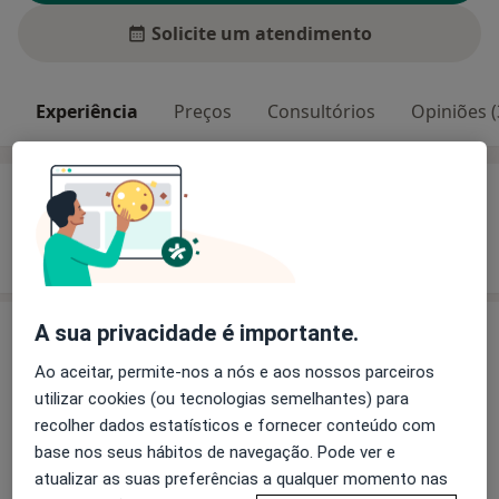
Solicite um atendimento
Experiência
Preços
Consultórios
Opiniões (
Experiência
Mostrar mais detalhes
sobre a experiência
A sua privacidade é importante.
Preços
Ao aceitar, permite-nos a nós e aos nossos parceiros
Sem informação sobre serviços e preços
utilizar cookies (ou tecnologias semelhantes) para
Este especialista ainda não adicionou nenhuma
recolher dados estatísticos e fornecer conteúdo com
informação sobre serviços
base nos seus hábitos de navegação. Pode ver e
atualizar as suas preferências a qualquer momento nas