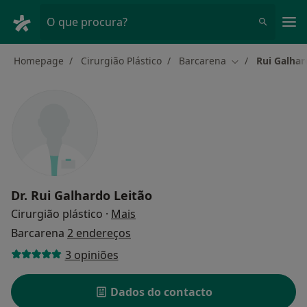
Men
O que procura?
Homepage
Cirurgião Plástico
Barcarena
Rui Galhar
Mudar de cidad
Dr.
Rui Galhardo Leitão
sobre as especializações
Cirurgião plástico
·
Mais
Barcarena
2 endereços
3 opiniões
Dados do contacto