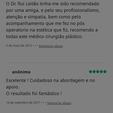
O Dr. Rui Leitão tinha-me sido recomendado
por uma amiga, e pelo seu profissionalismo,
atenção e simpatia, bem como pelo
acompanhamento que me fez no pós
operatorio na estética que fiz, recomendo a
todas este médico cirurgião plástico.
na opinião do utilizador anônimo
2 de maio de 2012
•
•
•
Denunciar abuso
anônimo
A
Excelente ! Cuidadoso na abordagem e no
apoio.
O resultado foi fantástico !
na opinião do utilizador anônimo
14 de setembro de 2011
•
•
•
Denunciar abuso