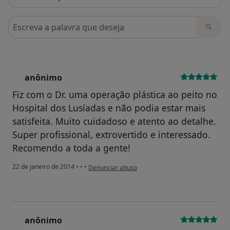
Pesquisar em opiniões
anônimo
A
Fiz com o Dr. uma operação plástica ao peito no
Hospital dos Lusíadas e não podia estar mais
satisfeita. Muito cuidadoso e atento ao detalhe.
Super profissional, extrovertido e interessado.
Recomendo a toda a gente!
na opinião do utilizador anônimo
22 de janeiro de 2014
•
•
•
Denunciar abuso
anônimo
A