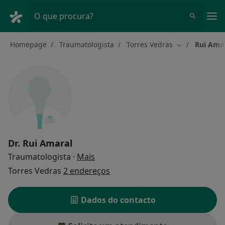
Men
O que procura?
Homepage
Traumatologista
Torres Vedras
Rui Ama
Mudar de cid
Dr.
Rui Amaral
sobre as especializações
Traumatologista
·
Mais
Torres Vedras
2 endereços
Dados do contacto