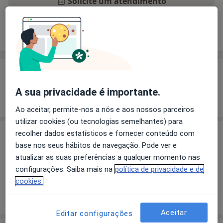
Solicite um atendimento
Experiência
Preços
Consultórios
Opiniões
Experiência
A sua privacidade é importante.
Mostrar mais detalhes
sobre a experiência
Ao aceitar, permite-nos a nós e aos nossos parceiros
utilizar cookies (ou tecnologias semelhantes) para
recolher dados estatísticos e fornecer conteúdo com
Preços
base nos seus hábitos de navegação. Pode ver e
Sem informação sobre serviços e preços
atualizar as suas preferências a qualquer momento nas
Este especialista ainda não adicionou nenhuma
configurações. Saiba mais na
política de privacidade e de
informação sobre serviços
cookies.
Aceitar
Editar configurações