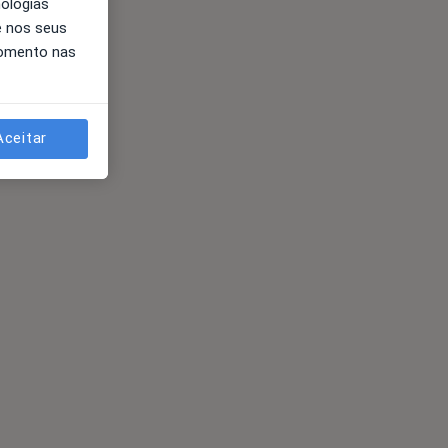
nologias
e nos seus
momento nas
Aceitar