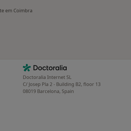
ante em Coimbra
oenças mais tratadas
Contacto
Doctoralia - Homepage
Doctoralia Internet SL
C/ Josep Pla 2 - Building B2, floor 13
08019 Barcelona, Spain