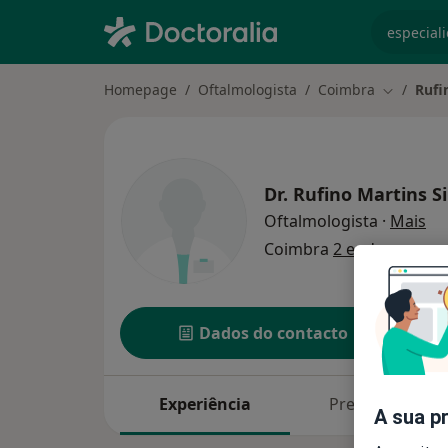
especiali
Homepage
Oftalmologista
Coimbra
Rufi
Mudar de
Dr.
Rufino Martins Si
so
Oftalmologista
·
Mais
Coimbra
2 endereços
Dados do contacto
Experiência
Preços
A sua p