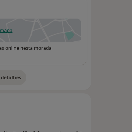
 mapa
re num novo separador
rvas online nesta morada
 detalhes
bre o endereço