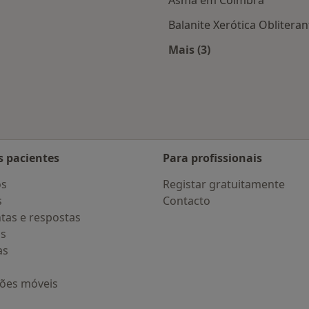
Balanite Xerótica Obliter
Mais (3)
 Coimbra
Mais na categoria: D
s pacientes
Para profissionais
os
Registar gratuitamente
s
Contacto
tas e respostas
os
as
ções móveis