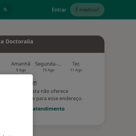
Entrar
É médico?
a Doctoralia
Amanhã
Segunda-feira
Ter,
Qua
Qui,
9 Ago
10 Ago
11 Ago
12 Ago
13 Ag
Esse especialista não oferece
amento online para esse endereço.
Solicite um atendimento