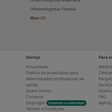
Oftalmologistas Pombal
Mais (1)
Mais na categoria: Cidades próximas
Serviço
Para o
Privacidade
Médic
Política de privacidade para
Clínica
determinados profissionais de
Pergun
saúde
Serviç
Quem somos
Doenc
Contacto
FAQ
Empregos
Aplica
Estamos a contratar!
Termos e Condições