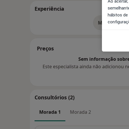
Ao aceitar,
Experiência
semelhante
hábitos de
configuraç
Mostrar mais
so
Preços
Sem informação sobre 
Este especialista ainda não adicionou
Consultórios (2)
Morada 1
Morada 2