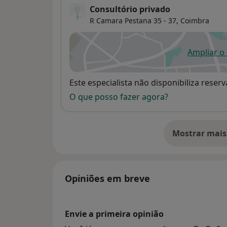
Consultório privado
R Camara Pestana 35 - 37,
Coimbra
Ampliar o
ab
Disponibilidade
Este especialista não disponibiliza rese
O que posso fazer agora?
Mostrar mais
so
Opiniões em breve
Envie a primeira opinião