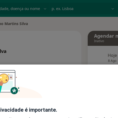
dade, doença ou nome
p. ex. Lisboa
no Martins Silva
 cidade
Agendar n
Inativo
lva
Hoje
bre as especializações
8 Ago
agend
Solicite um atendimento
Consultórios
Opiniões
rivacidade é importante.