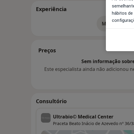
semelhante
Experiência
hábitos de
configuraç
Mostrar mais
so
Preços
Sem informação sobre 
Este especialista ainda não adicionou
Consultório
Ultrabio© Medical Center
Praceta Beato Inácio de Azevedo nº 36/3