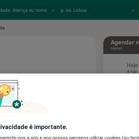
dade, doença ou nome
p. ex. Lisboa
ado
e
Agendar n
Inativo
Hoje
s especializações
8 Ago
agend
Solicite um atendimento
Consultórios
Opiniões
rivacidade é importante.
 permite-nos a nós e aos nossos parceiros utilizar cookies (ou tec