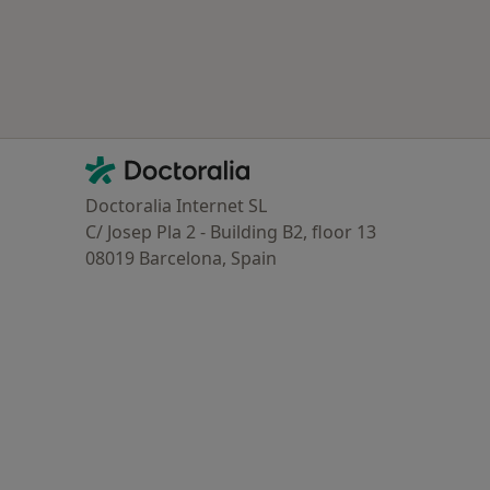
oenças mais tratadas
Contacto
Doctoralia - Homepage
Doctoralia Internet SL
C/ Josep Pla 2 - Building B2, floor 13
08019 Barcelona, Spain