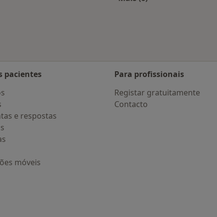
 Braga
Mais na categoria: D
s pacientes
Para profissionais
os
Registar gratuitamente
s
Contacto
tas e respostas
os
as
ções móveis