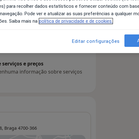
s) para recolher dados estatísticos e fornecer conteúdo com bas
 navegação. Pode ver e atualizar as suas preferências a qualquer 
ões. Saiba mais na
política de privacidade e de cookies.
 detalhes
bre a experiência
Editar configurações
serviços e preços
 nenhuma informação sobre serviços
8,
Braga
4700-366