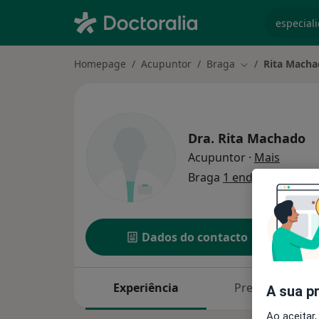
especiali
Homepage
Acupuntor
Braga
Rita Mach
Mudar de cidad
Dra.
Rita Machado
sobre a
Acupuntor
·
Mais
Braga
1 endereço
Dados do contacto
Experiência
Preços
A sua p
Ao aceitar,