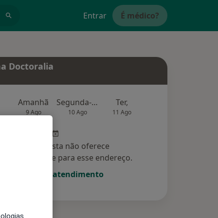
Entrar
É médico?
a Doctoralia
Amanhã
Segunda-feira
Ter,
Qua
Qui,
9 Ago
10 Ago
11 Ago
12 Ago
13 Ag
Esse especialista não oferece
amento online para esse endereço.
Solicite um atendimento
nologias