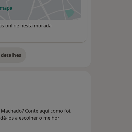
 mapa
re num novo separador
rvas online nesta morada
 detalhes
bre o endereço
a Machado? Conte aqui como foi.
dá-los a escolher o melhor