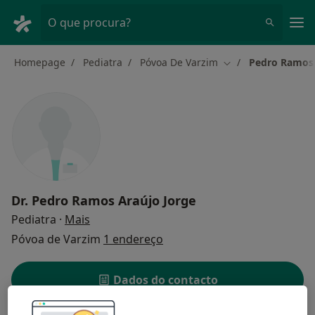
Men
O que procura?
Homepage
Pediatra
Póvoa De Varzim
Pedro Ramos 
Mudar de cidade
Dr.
Pedro Ramos Araújo Jorge
sobre as especializações
Pediatra
·
Mais
Póvoa de Varzim
1 endereço
Dados do contacto