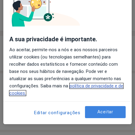
Solicite um atendimento
Experiência
Preços
Consultórios
Opiniões
A sua privacidade é importante.
Experiência
Ao aceitar, permite-nos a nós e aos nossos parceiros
utilizar cookies (ou tecnologias semelhantes) para
Mostrar mais detalhes
sobre a experiência
recolher dados estatísticos e fornecer conteúdo com
base nos seus hábitos de navegação. Pode ver e
atualizar as suas preferências a qualquer momento nas
Preços
configurações. Saiba mais na
política de privacidade e de
cookies.
Sem informação sobre serviços e preços
Este especialista ainda não adicionou nenhuma
informação sobre serviços
Aceitar
Editar configurações