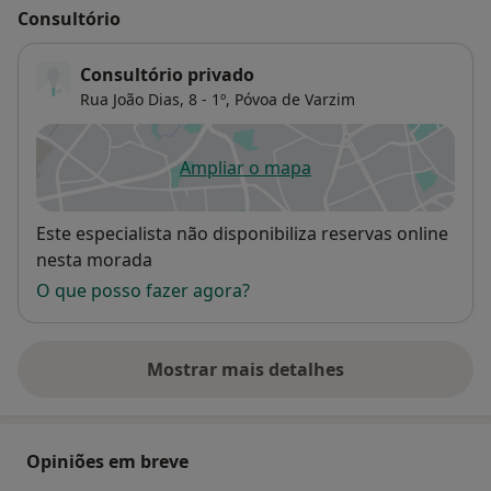
Consultório
Consultório privado
Rua João Dias, 8 - 1º,
Póvoa de Varzim
Ampliar o mapa
abre num novo separador
Disponibilidade
Este especialista não disponibiliza reservas online
nesta morada
O que posso fazer agora?
Mostrar mais detalhes
sobre o endereço
Opiniões em breve