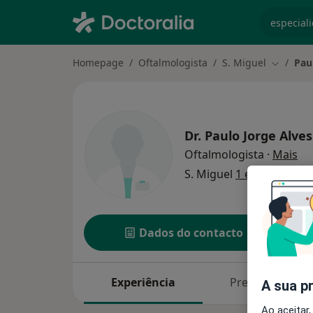
especiali
Homepage
Oftalmologista
S. Miguel
Pau
Mudar d
Dr.
Paulo Jorge Alves
so
Oftalmologista
·
Mais
S. Miguel
1 endereço
Dados do contacto
Experiência
Preços
A sua p
Ao aceitar,