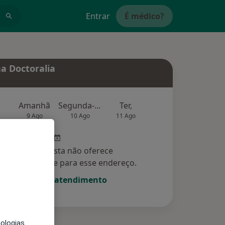
Entrar
É médico?
a Doctoralia
Amanhã
Segunda-feira
Ter,
Qua
Qui,
9 Ago
10 Ago
11 Ago
12 Ago
13 Ag
Esse especialista não oferece
amento online para esse endereço.
Solicite um atendimento
nologias