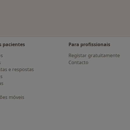
 S. Miguel
s pacientes
Para profissionais
os
Registar gratuitamente
s
Contacto
tas e respostas
os
as
ções móveis