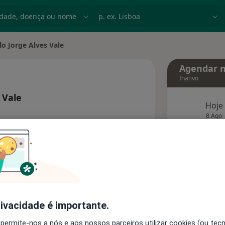
dade, doença ou nome
p. ex. Lisboa
lo Jorge Alves Vale
e cidade
Agendar n
Inativo
 Vale
Hoje
bre as especializações
8 Ago
agend
Solicite um atendimento
Consultórios
Opiniões
rivacidade é importante.
 permite-nos a nós e aos nossos parceiros utilizar cookies (ou tec