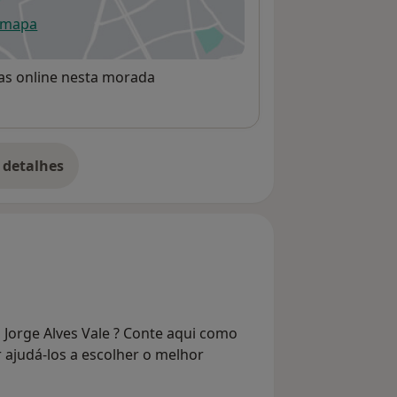
 mapa
re num novo separador
rvas online nesta morada
 detalhes
bre o endereço
 Jorge Alves Vale ? Conte aqui como
r ajudá-los a escolher o melhor