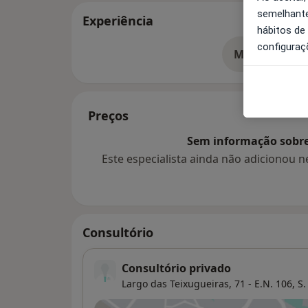
semelhante
Experiência
hábitos de
configuraç
Mostrar mais
so
Preços
Sem informação sobre 
Este especialista ainda não adicionou
Consultório
Consultório privado
Largo das Teixugueiras, 71 - E.N. 106,
S.