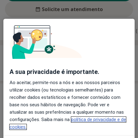
Solicite um atendimento
Experiência
Preços
Consultórios
Opiniões (
Experiência
Mostrar mais detalhes
sobre a experiência
A sua privacidade é importante.
Ao aceitar, permite-nos a nós e aos nossos parceiros
utilizar cookies (ou tecnologias semelhantes) para
Preços
recolher dados estatísticos e fornecer conteúdo com
Sem informação sobre serviços e preços
base nos seus hábitos de navegação. Pode ver e
atualizar as suas preferências a qualquer momento nas
Este especialista ainda não adicionou nenhuma
configurações. Saiba mais na
política de privacidade e de
informação sobre serviços
cookies.