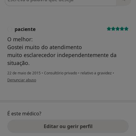
paciente
P
O melhor:
Gostei muito do atendimento
muito esclarecedor independentemente da
situação.
22 de maio de 2015
•
Consultório privado
•
relativo a gravidez
•
na opinião do utilizador paciente
Denunciar abuso
É este médico?
Editar ou gerir perfil