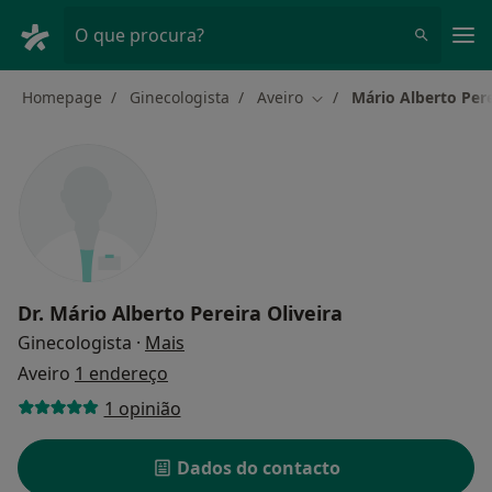
Men
O que procura?
Homepage
Ginecologista
Aveiro
Mário Alberto Pere
Mudar de cidade
Dr.
Mário Alberto Pereira Oliveira
sobre as especializações
Ginecologista
·
Mais
Aveiro
1 endereço
1 opinião
Dados do contacto