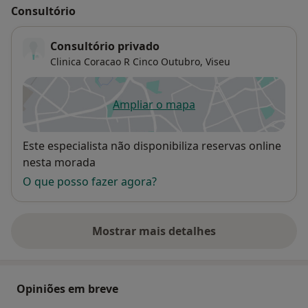
Consultório
Consultório privado
Clinica Coracao R Cinco Outubro,
Viseu
Ampliar o mapa
abre num novo separador
Disponibilidade
Este especialista não disponibiliza reservas online
nesta morada
O que posso fazer agora?
Mostrar mais detalhes
sobre o endereço
Opiniões em breve