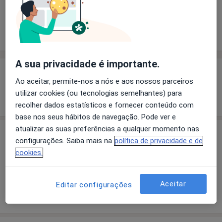
Solicite um atendimento
Experiência
Preços
Consultórios
Opiniões
A sua privacidade é importante.
Experiência
Ao aceitar, permite-nos a nós e aos nossos parceiros
utilizar cookies (ou tecnologias semelhantes) para
Mostrar mais detalhes
sobre a experiência
recolher dados estatísticos e fornecer conteúdo com
base nos seus hábitos de navegação. Pode ver e
atualizar as suas preferências a qualquer momento nas
Preços
configurações. Saiba mais na
política de privacidade e de
cookies.
Sem informação sobre serviços e preços
Este especialista ainda não adicionou nenhuma
informação sobre serviços
Aceitar
Editar configurações