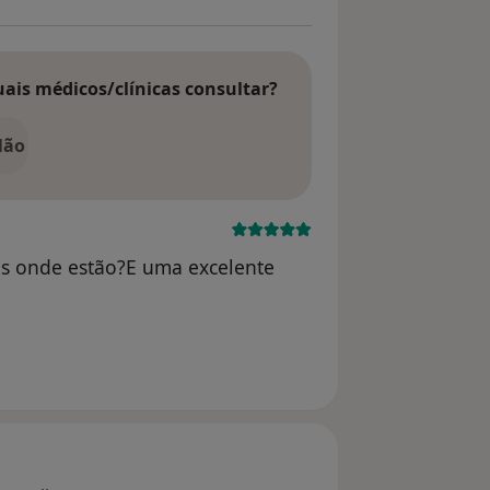
uais médicos/clínicas consultar?
Não
os onde estão?E uma excelente
ário