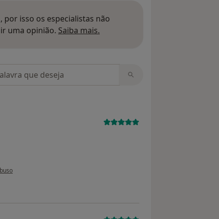
 por isso os especialistas não
Saber mais sobre pareceres
ir uma opinião.
Saiba mais.
m opiniões
o utilizador anônimo
abuso