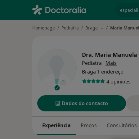
especiali
Homepage
Pediatra
Braga
Maria Manuel
Mudar de cidade
Dra.
Maria Manuela 
sobre as 
Pediatra
·
Mais
Braga
1 endereço
4 opiniões
Dados do contacto
Experiência
Preços
Consultórios