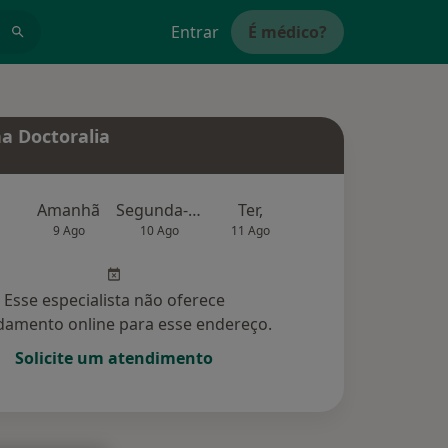
Entrar
É médico?
a Doctoralia
Amanhã
Segunda-feira
Ter,
Qua
Qui,
9 Ago
10 Ago
11 Ago
12 Ago
13 Ag
Esse especialista não oferece
amento online para esse endereço.
Solicite um atendimento