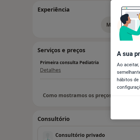
Experiência
Mostrar mais
so
Serviços e preços
A sua p
Primeira consulta Pediatria
Ao aceitar,
Detalhes
semelhante
hábitos de
configuraç
Como mostramos os preços?
Consultório
Consultório privado