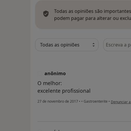
Todas as opiniões são importantes,
podem pagar para alterar ou exclu
Pesquisar e
anônimo
A
O melhor:
excelente profissional
na opinião d
27 de novembro de 2017
•
•
Gastroenterite
•
Denunciar 