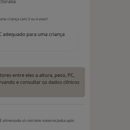
toralia
 uma criança com 3 ou 4 anos?
IMC adequado para uma criança
ores entre eles a altura, peso, PC,
rvando e consultar os dados clínicos
É alimentada só com leite materno,bolsa após