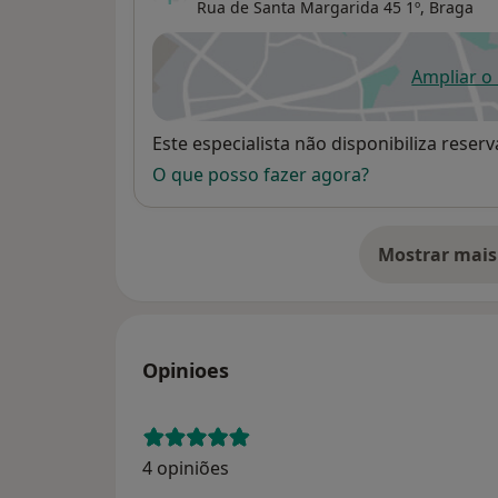
Rua de Santa Margarida 45 1º,
Braga
Ampliar o
ab
Disponibilidade
Este especialista não disponibiliza rese
O que posso fazer agora?
Mostrar mais
so
Opinioes
4 opiniões