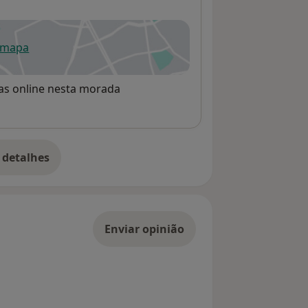
 mapa
re num novo separador
rvas online nesta morada
 detalhes
bre o endereço
Enviar opinião