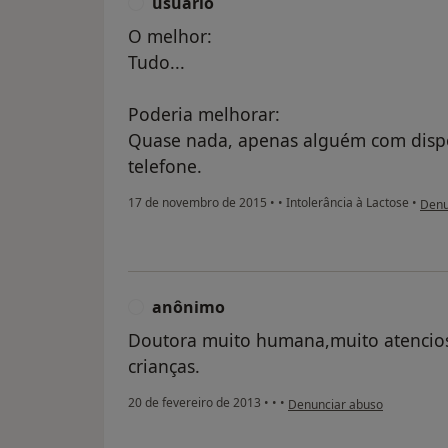
usuário
U
O melhor:
Tudo...
Poderia melhorar:
Quase nada, apenas alguém com dispo
telefone.
na op
17 de novembro de 2015
•
•
Intolerância à Lactose
•
Denu
anônimo
A
Doutora muito humana,muito atencios
crianças.
na opinião do utilizador anô
20 de fevereiro de 2013
•
•
•
Denunciar abuso