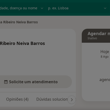
dade, doença ou nome
p. ex. Lisboa
a Ribeiro Neiva Barros
Agendar n
Inativo
Ribeiro Neiva Barros
especializações
Hoje
8 Ago
agend
Solicite um atendimento
Opiniões (4)
Dúvidas solucionadas (3)