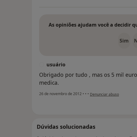
As opiniões ajudam você a decidir q
Sim
usuário
U
Obrigado por tudo , mas os 5 mil eur
medica.
na opinião do utilizador usu
26 de novembro de 2012
•
•
•
Denunciar abuso
Dúvidas solucionadas