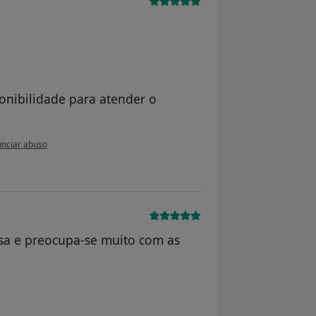
nibilidade para atender o
inião do utilizador usuário
nciar abuso
a e preocupa-se muito com as
nimo