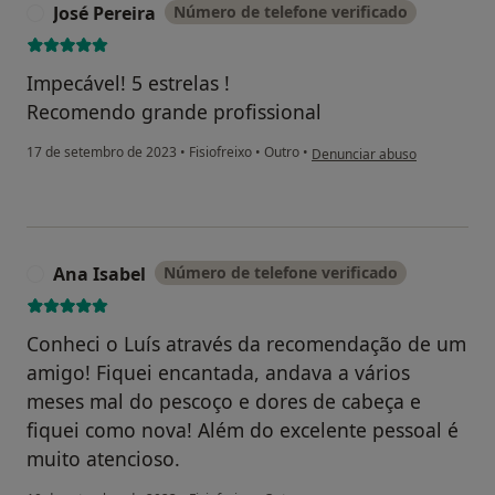
José Pereira
Número de telefone verificado
J
Impecável! 5 estrelas !
Recomendo grande profissional
na opinião do utilizador José 
17 de setembro de 2023
•
Fisiofreixo
•
Outro
•
Denunciar abuso
Ana Isabel
Número de telefone verificado
A
Conheci o Luís através da recomendação de um
amigo! Fiquei encantada, andava a vários
meses mal do pescoço e dores de cabeça e
fiquei como nova! Além do excelente pessoal é
muito atencioso.
na opinião do utilizador Ana I