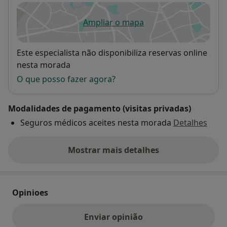
Ampliar o mapa
abre num novo separador
Disponibilidade
Este especialista não disponibiliza reservas online
nesta morada
O que posso fazer agora?
Modalidades de pagamento (visitas privadas)
Seguros médicos aceites nesta morada
Detalhes
Mostrar mais detalhes
sobre o endereço
Opinioes
Enviar opinião