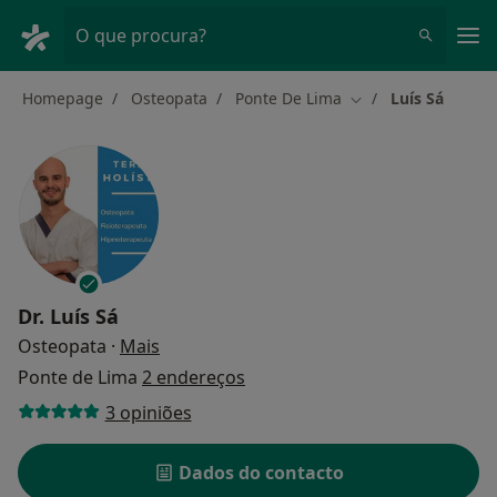
Men
O que procura?
Homepage
Osteopata
Ponte De Lima
Luís Sá
Mudar de cidade
Dr.
Luís Sá
sobre as especializações
Osteopata
·
Mais
Ponte de Lima
2 endereços
3 opiniões
Dados do contacto