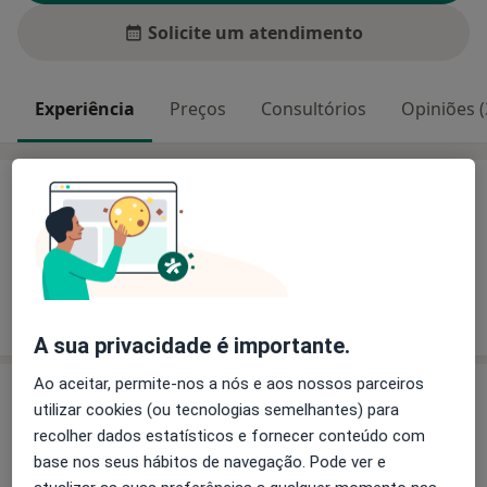
Solicite um atendimento
Experiência
Preços
Consultórios
Opiniões (
Experiência
Osteopatia
Hipnoterapia
Mostrar mais detalhes
sobre a experiência
A sua privacidade é importante.
Ao aceitar, permite-nos a nós e aos nossos parceiros
Serviços e preços
utilizar cookies (ou tecnologias semelhantes) para
Consulta domiciliar Osteopatia
recolher dados estatísticos e fornecer conteúdo com
Serviço gratuito
Detalhes
base nos seus hábitos de navegação. Pode ver e