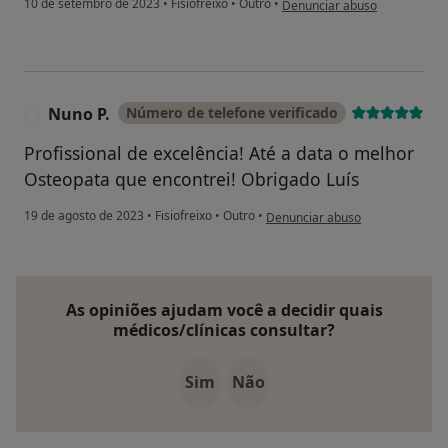
10 de setembro de 2023
•
Fisiofreixo
•
Outro
•
Denunciar abuso
Nuno P.
Número de telefone verificado
N
Profissional de excelência! Até a data o melhor
Osteopata que encontrei! Obrigado Luís
na opinião do utilizador Nuno P.
19 de agosto de 2023
•
Fisiofreixo
•
Outro
•
Denunciar abuso
As opiniões ajudam você a decidir quais
médicos/clínicas consultar?
Sim
Não