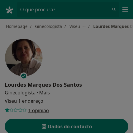
Men
O que procura?
Homepage
Ginecologista
Viseu
Lourdes Marques D
Mudar de cidade
Lourdes Marques Dos Santos
sobre as especializações
Ginecologista
·
Mais
Viseu
1 endereço
1 opinião
Dados do contacto