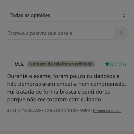
Pesquisar em opiniões
M.S.
Número de telefone verificado
M
Durante o exame, foram pouco cuidadosos e
não demonstraram empatia nem compreensão.
Fui tratada de forma brusca e senti dores
porque não me tocaram com cuidado.
na opinião do utilizador 
26 de junho de 2026
•
Consultório privado
•
Outro
•
Denunciar abuso