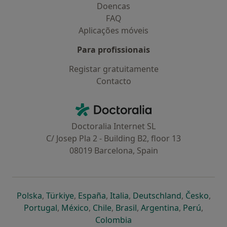
Doencas
FAQ
Aplicações móveis
Para profissionais
Registar gratuitamente
Contacto
Contacto
Doctoralia - Homepage
Doctoralia Internet SL
C/ Josep Pla 2 - Building B2, floor 13
08019 Barcelona, Spain
abre num novo separador
abre num novo separador
abre num novo separador
abre num novo separado
abre num n
abre
Polska
,
Türkiye
,
España
,
Italia
,
Deutschland
,
Česko
,
abre num novo separador
abre num novo separador
abre num novo separador
abre num novo separa
abre num no
abre n
Portugal
,
México
,
Chile
,
Brasil
,
Argentina
,
Perú
,
abre num novo separad
Colombia