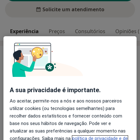
Solicite um atendimento
Experiência
Preços
Consultórios
Opiniões (
Experiência
A consulta de Ginecologia e Obstetrícia inclui
ecografia obstétrica ou ecografia ginecológica. Além
do papanicolau (se necessário).
A sua privacidade é importante.
Principais doenças tratadas
Cistos Ovarianos
Doenças Da Vulva
Ao aceitar, permite-nos a nós e aos nossos parceiros
utilizar cookies (ou tecnologias semelhantes) para
Aborto Espontâneo
Doenças Do Colo Do Útero
recolher dados estatísticos e fornecer conteúdo com
a11y_sr_more_
Doenças Sexualmente Transmissíveis
+7
base nos seus hábitos de navegação. Pode ver e
atualizar as suas preferências a qualquer momento nas
Mostrar mais detalhes
configurações. Saiba mais na
política de privacidade e de