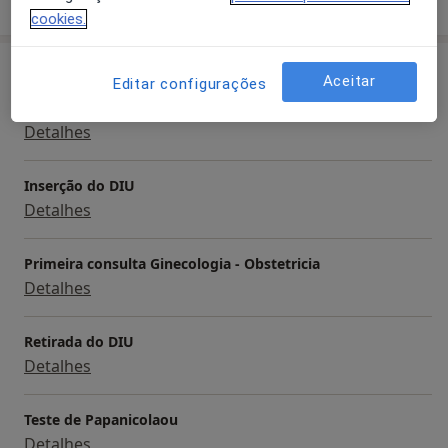
sobre a experiência
cookies.
Serviços e preços
Aceitar
Editar configurações
Ecografia Obstétrica
Detalhes
Inserção do DIU
Detalhes
Primeira consulta Ginecologia - Obstetricia
Detalhes
Retirada do DIU
Detalhes
Teste de Papanicolaou
Detalhes