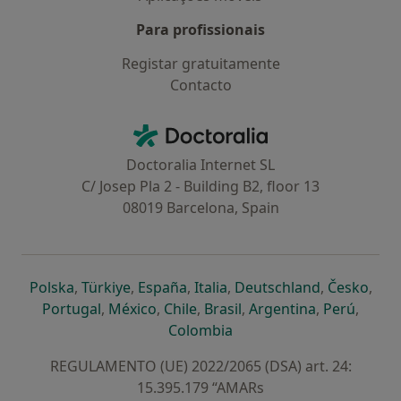
Para profissionais
Registar gratuitamente
Contacto
Contacto
Doctoralia - Homepage
Doctoralia Internet SL
C/ Josep Pla 2 - Building B2, floor 13
08019 Barcelona, Spain
abre num novo separador
abre num novo separador
abre num novo separador
abre num novo separado
abre num n
abre
Polska
,
Türkiye
,
España
,
Italia
,
Deutschland
,
Česko
,
abre num novo separador
abre num novo separador
abre num novo separador
abre num novo separa
abre num no
abre n
Portugal
,
México
,
Chile
,
Brasil
,
Argentina
,
Perú
,
abre num novo separad
Colombia
REGULAMENTO (UE) 2022/2065 (DSA) art. 24:
15.395.179 “AMARs