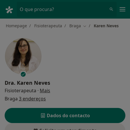
Men
O que procura?
Homepage
Fisioterapeuta
Braga
Karen Neves
Mudar de cidade
Dra.
Karen Neves
sobre as especializações
Fisioterapeuta
·
Mais
Braga
3 endereços
Dados do contacto