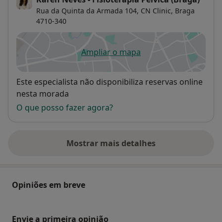
Rua da Quinta da Armada 104,
CN Clinic,
Braga
4710-340
Ampliar o mapa
abre num novo separador
Disponibilidade
Este especialista não disponibiliza reservas online
nesta morada
O que posso fazer agora?
Mostrar mais detalhes
sobre o endereço
Opiniões em breve
Envie a primeira opinião