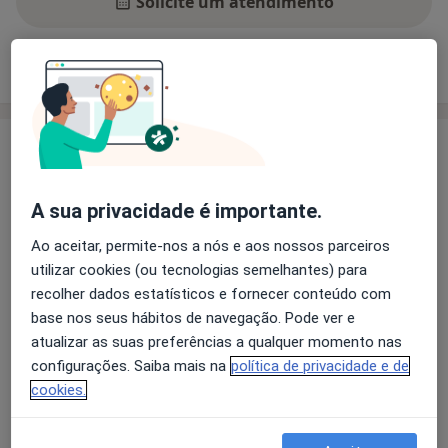
Solicite um atendimento
Experiência
Preços
Consultórios
Opiniões
Experiência
Fisioterapia Pélvica Feminina
A sua privacidade é importante.
Um cuidado especializado para te ajudar com perdas
urinárias, dor pélvica, obstipação, sexualidade,
Ao aceitar, permite-nos a nós e aos nossos parceiros
prolapsos, gravidez e recuperação pós-parto. Trabalho
utilizar cookies (ou tecnologias semelhantes) para
individual, respeitando o teu corpo e o teu ritmo.
recolher dados estatísticos e fornecer conteúdo com
Atendimentos em Ponte de Lima e Braga.
base nos seus hábitos de navegação. Pode ver e
atualizar as suas preferências a qualquer momento nas
Sobre mim
mais
configurações. Saiba mais na
política de privacidade e de
cookies.
Pacientes que trato
Adultos