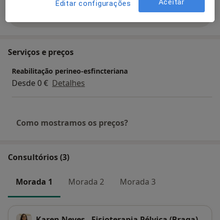
Aceitar
Editar configurações
Mostrar mais detalhes
sobre a experiência
Serviços e preços
Reabilitação perineo-esfincteriana
Desde 0 €
Detalhes
Como mostramos os preços?
Consultórios (3)
Morada 1
Morada 2
Morada 3
Karen Neves - Fisioterapia Pélvica (Braga)