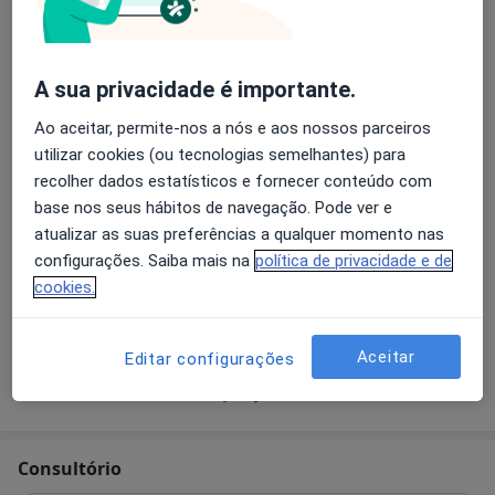
Desde 4 500 €
Detalhes
Preenchimento cutâneo
A sua privacidade é importante.
Desde 300 €
Detalhes
Ao aceitar, permite-nos a nós e aos nossos parceiros
Primeira consulta Cirurgia Plastica e Reconstrutiva
utilizar cookies (ou tecnologias semelhantes) para
Desde 80 €
Detalhes
recolher dados estatísticos e fornecer conteúdo com
base nos seus hábitos de navegação. Pode ver e
atualizar as suas preferências a qualquer momento nas
Retorno de consultas Cirurgia Plastica e Reconstrutiva
configurações. Saiba mais na
política de privacidade e de
Desde 50 €
Detalhes
cookies.
+1 serviço
Aceitar
Editar configurações
Como mostramos os preços?
Consultório