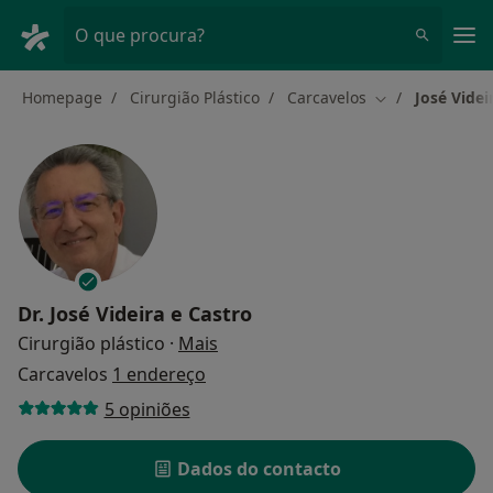
Men
O que procura?
Homepage
Cirurgião Plástico
Carcavelos
José Videi
Mudar de cidad
Dr.
José Videira e Castro
sobre as especializações
Cirurgião plástico
·
Mais
Carcavelos
1 endereço
5 opiniões
Dados do contacto