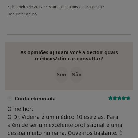
5 de janeiro de 2017
•
•
Mamoplastia pós Gastroplastia
•
na opinião do utilizador paciente anônimo
Denunciar abuso
As opiniões ajudam você a decidir quais
médicos/clínicas consultar?
Sim
Não
Conta eliminada
O melhor:
O Dr. Videira é um médico 10 estrelas. Para
além de ser um excelente profissional é uma
pessoa muito humana. Ouve-nos bastante. É