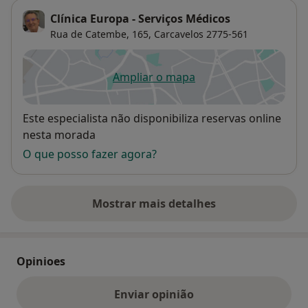
Clínica Europa - Serviços Médicos
Rua de Catembe, 165,
Carcavelos
2775-561
Ampliar o mapa
abre num novo separador
Disponibilidade
Este especialista não disponibiliza reservas online
nesta morada
O que posso fazer agora?
Mostrar mais detalhes
sobre o endereço
Opinioes
Enviar opinião