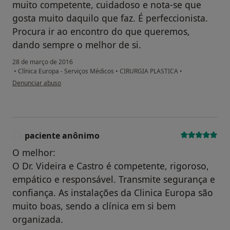
muito competente, cuidadoso e nota-se que
gosta muito daquilo que faz. É perfeccionista.
Procura ir ao encontro do que queremos,
dando sempre o melhor de si.
28 de março de 2016
•
Clínica Europa - Serviços Médicos
•
CIRURGIA PLASTICA
•
na opinião do utilizador Conta eliminada
Denunciar abuso
paciente anônimo
P
O melhor:
O Dr. Videira e Castro é competente, rigoroso,
empático e responsável. Transmite segurança e
confiança. As instalações da Clinica Europa são
muito boas, sendo a clínica em si bem
organizada.