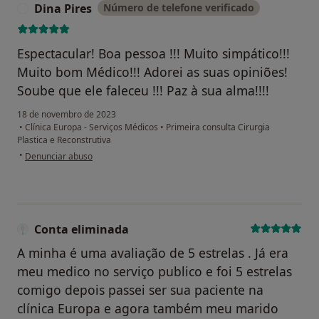
Dina Pires
Número de telefone verificado
D
Espectacular! Boa pessoa !!! Muito simpático!!!
Muito bom Médico!!! Adorei as suas opiniões!
Soube que ele faleceu !!! Paz à sua alma!!!!
18 de novembro de 2023
•
Clínica Europa - Serviços Médicos
•
Primeira consulta Cirurgia
Plastica e Reconstrutiva
na opinião do utilizador Dina Pires
•
Denunciar abuso
Conta eliminada
A minha é uma avaliação de 5 estrelas . Já era
meu medico no serviço publico e foi 5 estrelas
comigo depois passei ser sua paciente na
clínica Europa e agora também meu marido