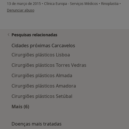
13 de março de 2015
•
Clínica Europa - Serviços Médicos
•
Rinoplastia
•
na opinião do utilizador paciente anônimo
Denunciar abuso
Pesquisas relacionadas
Cidades próximas Carcavelos
Cirurgiões plásticos Lisboa
Cirurgiões plásticos Torres Vedras
Cirurgiões plásticos Almada
Cirurgiões plásticos Amadora
Cirurgiões plásticos Setúbal
Mais (6)
Mais na categoria: Cidades próximas Carcavelo
Doenças mais tratadas