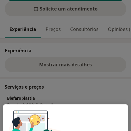
Solicite um atendimento
Experiência
Preços
Consultórios
Opiniões (
Experiência
Mostrar mais detalhes
sobre a experiência
Serviços e preços
Blefaroplastia
Desde 2 000 €
Detalhes
Cirurgias plasticas corretivas em pacientes pos-
gastroplastia