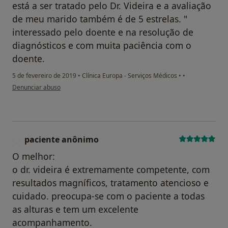
está a ser tratado pelo Dr. Videira e a avaliação
de meu marido também é de 5 estrelas. "
interessado pelo doente e na resolução de
diagnósticos e com muita paciência com o
doente.
5 de fevereiro de 2019
•
Clínica Europa - Serviços Médicos
•
•
na opinião do utilizador Conta eliminada
Denunciar abuso
paciente anônimo
P
O melhor:
o dr. videira é extremamente competente, com
resultados magníficos, tratamento atencioso e
cuidado. preocupa-se com o paciente a todas
as alturas e tem um excelente
acompanhamento.