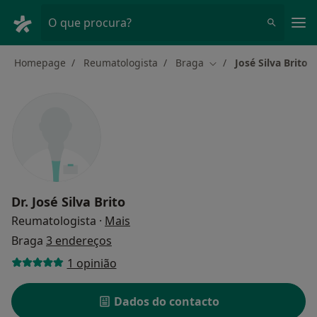
Men
O que procura?
Homepage
Reumatologista
Braga
José Silva Brito
Mudar de cidade
Dr.
José Silva Brito
sobre as especializações
Reumatologista
·
Mais
Braga
3 endereços
1 opinião
Dados do contacto