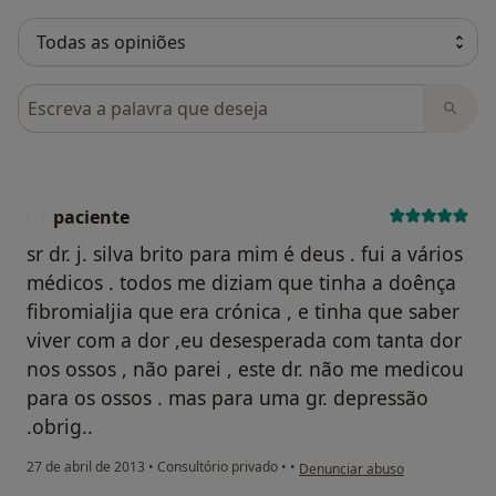
Pesquisar em opiniões
paciente
P
sr dr. j. silva brito para mim é deus . fui a vários
médicos . todos me diziam que tinha a doênça
fibromialjia que era crónica , e tinha que saber
viver com a dor ,eu desesperada com tanta dor
nos ossos , não parei , este dr. não me medicou
para os ossos . mas para uma gr. depressão
.obrig..
na opinião do utilizador pacient
27 de abril de 2013
•
Consultório privado
•
•
Denunciar abuso