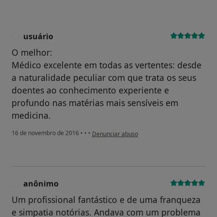
usuário
U
O melhor:
Médico excelente em todas as vertentes: desde
a naturalidade peculiar com que trata os seus
doentes ao conhecimento experiente e
profundo nas matérias mais sensíveis em
medicina.
na opinião do utilizador usuário
16 de novembro de 2016
•
•
•
Denunciar abuso
anônimo
A
Um profissional fantástico e de uma franqueza
e simpatia notórias. Andava com um problema