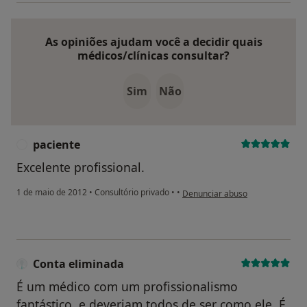
As opiniões ajudam você a decidir quais
médicos/clínicas consultar?
Sim
Não
paciente
P
Excelente profissional.
na opinião do utilizador paciente
1 de maio de 2012
•
Consultório privado
•
•
Denunciar abuso
Conta eliminada
É um médico com um profissionalismo
fantástico, e deveriam todos de ser como ele. É