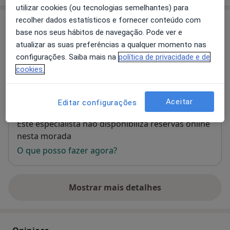
utilizar cookies (ou tecnologias semelhantes) para
recolher dados estatísticos e fornecer conteúdo com
Consultório
base nos seus hábitos de navegação. Pode ver e
atualizar as suas preferências a qualquer momento nas
Consultório privado
configurações. Saiba mais na
política de privacidade e de
Av. Dr. Lourenço Peixinho, 6 - 2º - Sala 9,
Aveiro
cookies.
Ampliar o mapa
abre num novo separador
Aceitar
Editar configurações
Disponibilidade
Este especialista não disponibiliza reservas online
nesta morada
O que posso fazer agora?
Mostrar mais detalhes
sobre o endereço