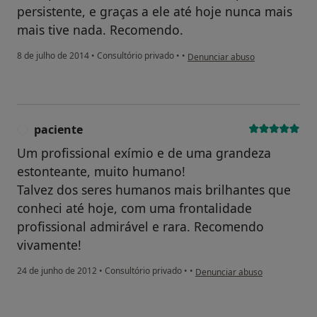
persistente, e graças a ele até hoje nunca mais
mais tive nada. Recomendo.
na opinião do utilizador anônimo
8 de julho de 2014
•
Consultório privado
•
•
Denunciar abuso
paciente
P
Um profissional exímio e de uma grandeza
estonteante, muito humano!
Talvez dos seres humanos mais brilhantes que
conheci até hoje, com uma frontalidade
profissional admirável e rara. Recomendo
vivamente!
na opinião do utilizador pacien
24 de junho de 2012
•
Consultório privado
•
•
Denunciar abuso