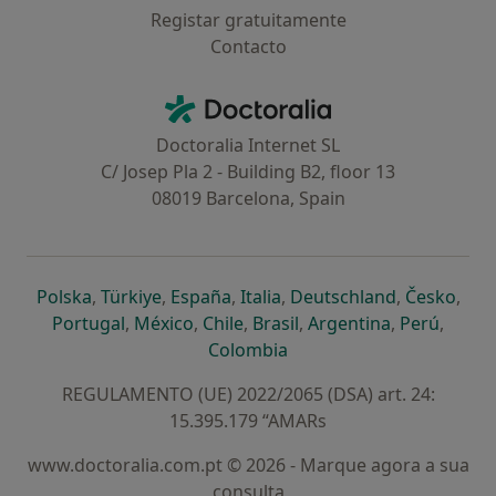
Registar gratuitamente
Contacto
Contacto
Doctoralia - Homepage
Doctoralia Internet SL
C/ Josep Pla 2 - Building B2, floor 13
08019 Barcelona, Spain
abre num novo separador
abre num novo separador
abre num novo separador
abre num novo separado
abre num n
abre
Polska
,
Türkiye
,
España
,
Italia
,
Deutschland
,
Česko
,
abre num novo separador
abre num novo separador
abre num novo separador
abre num novo separa
abre num no
abre n
Portugal
,
México
,
Chile
,
Brasil
,
Argentina
,
Perú
,
abre num novo separad
Colombia
REGULAMENTO (UE) 2022/2065 (DSA) art. 24:
15.395.179 “AMARs
www.doctoralia.com.pt © 2026 - Marque agora a sua
consulta