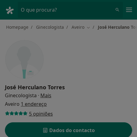
Men
O que procura?
Homepage
Ginecologista
Aveiro
José Herculano To
Mudar de cidade
José Herculano Torres
sobre as especializações
Ginecologista
·
Mais
Aveiro
1 endereço
5 opiniões
Dados do contacto