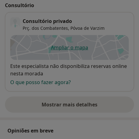
Consultório
Consultório privado
Prç. dos Combatentes,
Póvoa de Varzim
Ampliar o mapa
abre num novo separador
Disponibilidade
Este especialista não disponibiliza reservas online
nesta morada
O que posso fazer agora?
Mostrar mais detalhes
sobre o endereço
Opiniões em breve