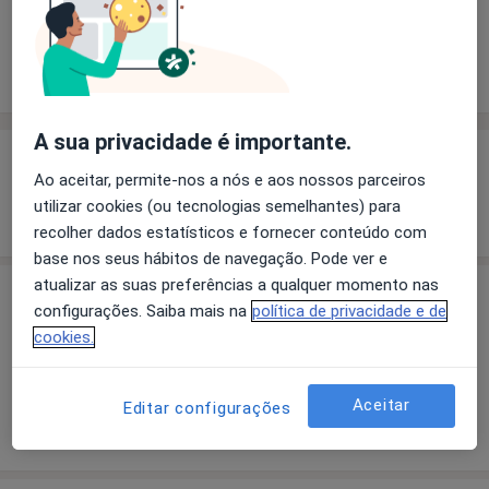
Solicite um atendimento
Experiência
Preços
Consultórios
Opiniões
A sua privacidade é importante.
Experiência
Ao aceitar, permite-nos a nós e aos nossos parceiros
utilizar cookies (ou tecnologias semelhantes) para
Mostrar mais detalhes
sobre a experiência
recolher dados estatísticos e fornecer conteúdo com
base nos seus hábitos de navegação. Pode ver e
atualizar as suas preferências a qualquer momento nas
Preços
configurações. Saiba mais na
política de privacidade e de
cookies.
Sem informação sobre serviços e preços
Este especialista ainda não adicionou nenhuma
informação sobre serviços
Aceitar
Editar configurações