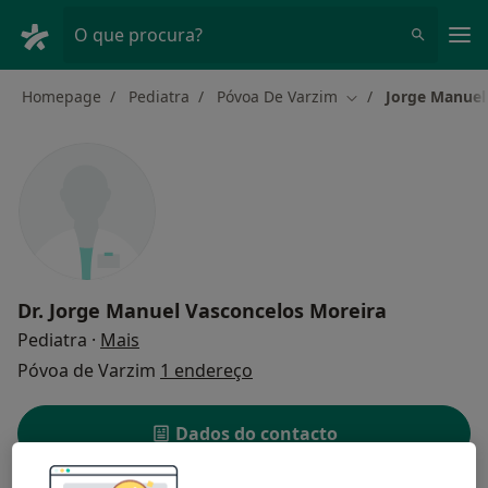
Men
O que procura?
Homepage
Pediatra
Póvoa De Varzim
Jorge Manuel
Mudar de cidade
Dr.
Jorge Manuel Vasconcelos Moreira
sobre as especializações
Pediatra
·
Mais
Póvoa de Varzim
1 endereço
Dados do contacto