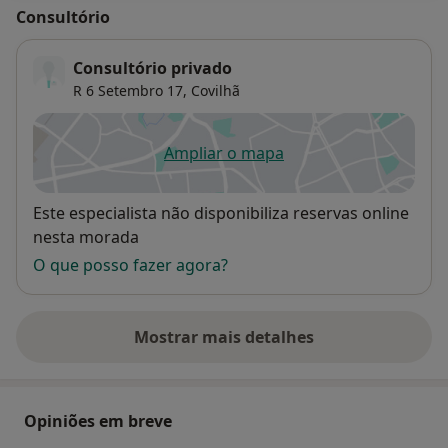
Consultório
Consultório privado
R 6 Setembro 17,
Covilhã
Ampliar o mapa
abre num novo separador
Disponibilidade
Este especialista não disponibiliza reservas online
nesta morada
O que posso fazer agora?
Mostrar mais detalhes
sobre o endereço
Opiniões em breve