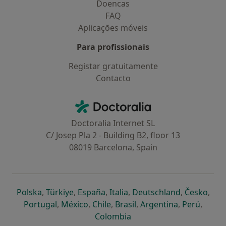
Doencas
FAQ
Aplicações móveis
Para profissionais
Registar gratuitamente
Contacto
Contacto
Doctoralia - Homepage
Doctoralia Internet SL
C/ Josep Pla 2 - Building B2, floor 13
08019 Barcelona, Spain
abre num novo separador
abre num novo separador
abre num novo separador
abre num novo separado
abre num n
abre
Polska
,
Türkiye
,
España
,
Italia
,
Deutschland
,
Česko
,
abre num novo separador
abre num novo separador
abre num novo separador
abre num novo separa
abre num no
abre n
Portugal
,
México
,
Chile
,
Brasil
,
Argentina
,
Perú
,
abre num novo separad
Colombia