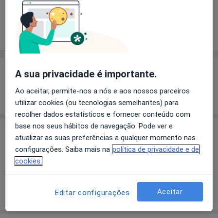
Solicite um atendimento
Experiência
Preços
Consultórios
Opiniões
Experiência
A sua privacidade é importante.
Ao aceitar, permite-nos a nós e aos nossos parceiros
Mostrar mais detalhes
sobre a experiência
utilizar cookies (ou tecnologias semelhantes) para
recolher dados estatísticos e fornecer conteúdo com
base nos seus hábitos de navegação. Pode ver e
Preços
atualizar as suas preferências a qualquer momento nas
configurações. Saiba mais na
política de privacidade e de
Sem informação sobre serviços e preços
cookies.
Este especialista ainda não adicionou nenhuma
informação sobre serviços
Aceitar
Editar configurações