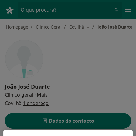
Men
O que procura?
Homepage
Clínico Geral
Covilhã
João José Duarte
Mudar de cidade
João José Duarte
sobre as especializações
Clínico geral
·
Mais
Covilhã
1 endereço
Dados do contacto